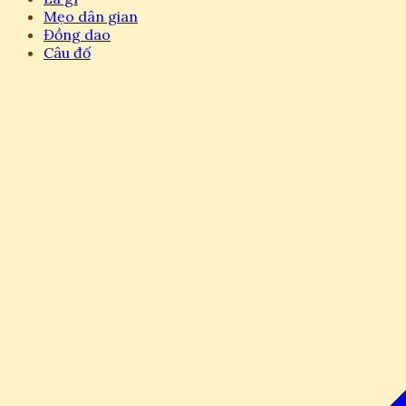
Mẹo dân gian
Đồng dao
Câu đố