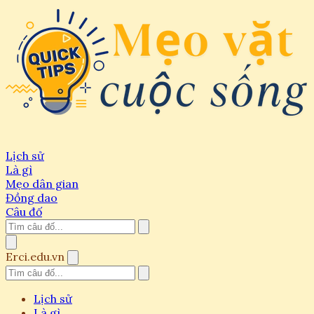
Lịch sử
Là gì
Mẹo dân gian
Đồng dao
Câu đố
Erci.edu.vn
Lịch sử
Là gì