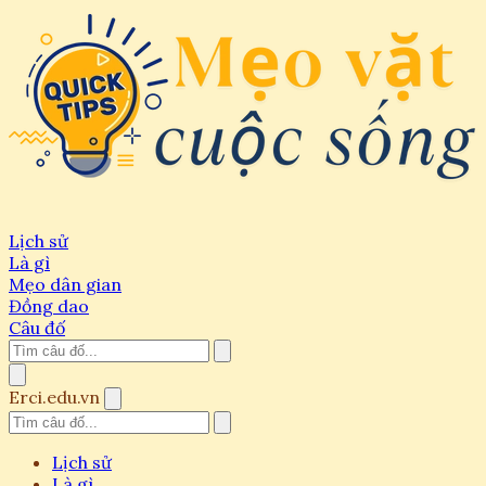
Lịch sử
Là gì
Mẹo dân gian
Đồng dao
Câu đố
Erci.edu.vn
Lịch sử
Là gì