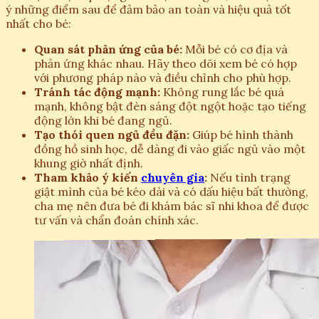
ý những điểm sau để đảm bảo an toàn và hiệu quả tốt
nhất cho bé:
Quan sát phản ứng của bé:
Mỗi bé có cơ địa và
phản ứng khác nhau. Hãy theo dõi xem bé có hợp
với phương pháp nào và điều chỉnh cho phù hợp.
Tránh tác động mạnh:
Không rung lắc bé quá
mạnh, không bật đèn sáng đột ngột hoặc tạo tiếng
động lớn khi bé đang ngủ.
Tạo thói quen ngủ đều đặn:
Giúp bé hình thành
đồng hồ sinh học, dễ dàng đi vào giấc ngủ vào một
khung giờ nhất định.
Tham khảo ý kiến
chuyên gia
:
Nếu tình trạng
giật mình của bé kéo dài và có dấu hiệu bất thường,
cha mẹ nên đưa bé đi khám bác sĩ nhi khoa để được
tư vấn và chẩn đoán chính xác.