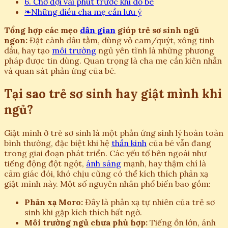
6. Chờ đợi vài phút trước khi dỗ bé
❧
Những điều cha mẹ cần lưu ý
Tổng hợp các mẹo
dân gian
giúp trẻ sơ sinh ngủ
ngon:
Đặt cành dâu tằm, dùng vỏ cam/quýt, xông tinh
dầu, hay tạo
môi trường
ngủ yên tĩnh là những phương
pháp được tin dùng. Quan trọng là cha mẹ cần kiên nhẫn
và quan sát phản ứng của bé.
Tại sao trẻ sơ sinh hay giật mình khi
ngủ?
Giật mình ở trẻ sơ sinh là một phản ứng sinh lý hoàn toàn
bình thường, đặc biệt khi hệ
thần kinh
của bé vẫn đang
trong giai đoạn phát triển. Các yếu tố bên ngoài như
tiếng động đột ngột,
ánh sáng
mạnh, hay thậm chí là
cảm giác đói, khó chịu cũng có thể kích thích phản xạ
giật mình này. Một số nguyên nhân phổ biến bao gồm:
Phản xạ Moro:
Đây là phản xạ tự nhiên của trẻ sơ
sinh khi gặp kích thích bất ngờ.
Môi trường ngủ chưa phù hợp:
Tiếng ồn lớn, ánh