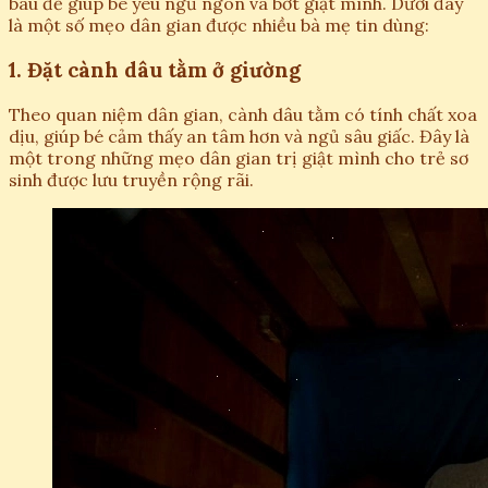
báu để giúp bé yêu ngủ ngon và bớt giật mình. Dưới đây
là một số mẹo dân gian được nhiều bà mẹ tin dùng:
1. Đặt cành dâu tằm ở giường
Theo quan niệm dân gian, cành dâu tằm có tính chất xoa
dịu, giúp bé cảm thấy an tâm hơn và ngủ sâu giấc. Đây là
một trong những mẹo dân gian trị giật mình cho trẻ sơ
sinh được lưu truyền rộng rãi.