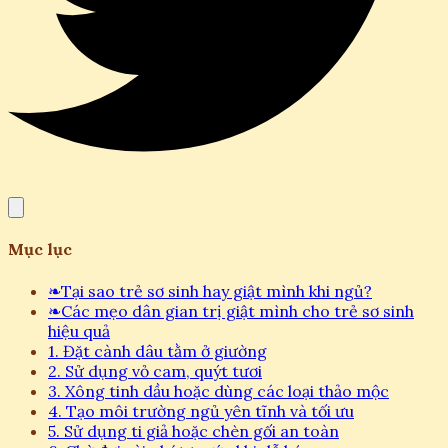
Mục lục
❧
Tại sao trẻ sơ sinh hay giật mình khi ngủ?
❧
Các mẹo dân gian trị giật mình cho trẻ sơ sinh
hiệu quả
1. Đặt cành dâu tằm ở giường
2. Sử dụng vỏ cam, quýt tươi
3. Xông tinh dầu hoặc dùng các loại thảo mộc
4. Tạo môi trường ngủ yên tĩnh và tối ưu
5. Sử dụng ti giả hoặc chèn gối an toàn