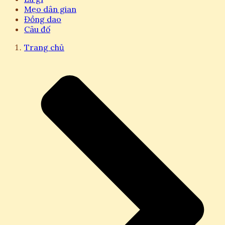
Mẹo dân gian
Đồng dao
Câu đố
Trang chủ