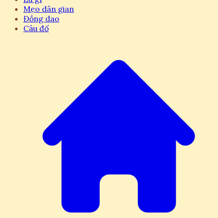
Mẹo dân gian
Đồng dao
Câu đố