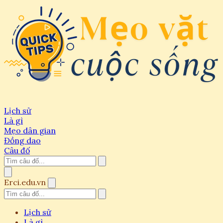
Lịch sử
Là gì
Mẹo dân gian
Đồng dao
Câu đố
Erci.edu.vn
Lịch sử
Là gì