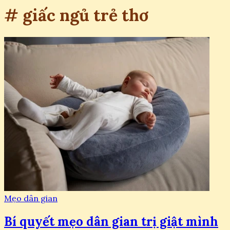
# giấc ngủ trẻ thơ
Mẹo dân gian
Bí quyết mẹo dân gian trị giật mình