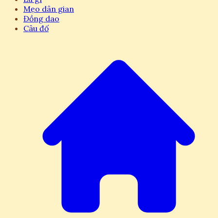
Mẹo dân gian
Đồng dao
Câu đố