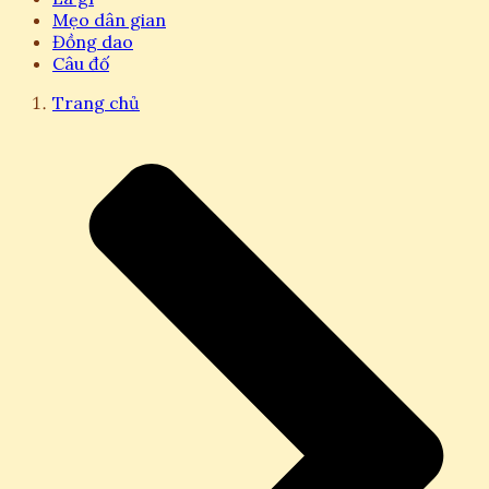
Mẹo dân gian
Đồng dao
Câu đố
Trang chủ