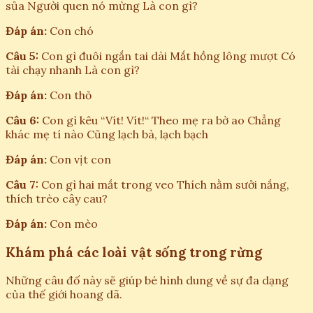
sủa Người quen nó mừng Là con gì?
Đáp án:
Con chó
Câu 5:
Con gì đuôi ngắn tai dài Mắt hồng lông mượt Có
tài chạy nhanh Là con gì?
Đáp án:
Con thỏ
Câu 6:
Con gì kêu “Vít! Vít!“ Theo mẹ ra bờ ao Chẳng
khác mẹ tí nào Cũng lạch bà, lạch bạch
Đáp án:
Con vịt con
Câu 7:
Con gì hai mắt trong veo Thích nằm sưởi nắng,
thích trèo cây cau?
Đáp án:
Con mèo
Khám phá các loài vật sống trong rừng
Những câu đố này sẽ giúp bé hình dung về sự đa dạng
của thế giới hoang dã.