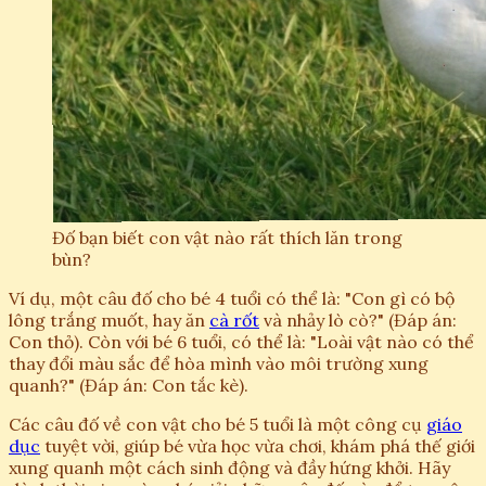
Đố bạn biết con vật nào rất thích lăn trong
bùn?
Ví dụ, một câu đố cho bé 4 tuổi có thể là: "Con gì có bộ
lông trắng muốt, hay ăn
cà rốt
và nhảy lò cò?" (Đáp án:
Con thỏ). Còn với bé 6 tuổi, có thể là: "Loài vật nào có thể
thay đổi màu sắc để hòa mình vào môi trường xung
quanh?" (Đáp án: Con tắc kè).
Các câu đố về con vật cho bé 5 tuổi là một công cụ
giáo
dục
tuyệt vời, giúp bé vừa học vừa chơi, khám phá thế giới
xung quanh một cách sinh động và đầy hứng khởi. Hãy