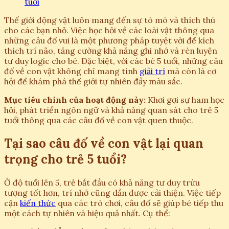
tuổi
Thế giới động vật luôn mang đến sự tò mò và thích thú
cho các bạn nhỏ. Việc học hỏi về các loài vật thông qua
những câu đố vui là một phương pháp tuyệt vời để kích
thích trí não, tăng cường khả năng ghi nhớ và rèn luyện
tư duy logic cho bé. Đặc biệt, với các bé 5 tuổi, những câu
đố về con vật không chỉ mang tính
giải trí
mà còn là cơ
hội để khám phá thế giới tự nhiên đầy màu sắc.
Mục tiêu chính của hoạt động này:
Khơi gợi sự ham học
hỏi, phát triển ngôn ngữ và khả năng quan sát cho trẻ 5
tuổi thông qua các câu đố về con vật quen thuộc.
Tại sao câu đố về con vật lại quan
trọng cho trẻ 5 tuổi?
Ở độ tuổi lên 5, trẻ bắt đầu có khả năng tư duy trừu
tượng tốt hơn, trí nhớ cũng dần được cải thiện. Việc tiếp
cận
kiến thức
qua các trò chơi, câu đố sẽ giúp bé tiếp thu
một cách tự nhiên và hiệu quả nhất. Cụ thể: