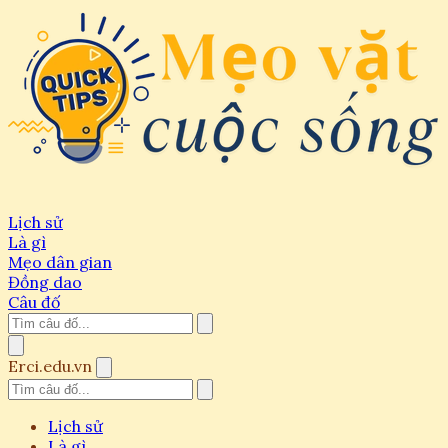
Lịch sử
Là gì
Mẹo dân gian
Đồng dao
Câu đố
Erci.edu.vn
Lịch sử
Là gì