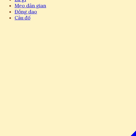
Mẹo dân gian
Đồng dao
Câu đố