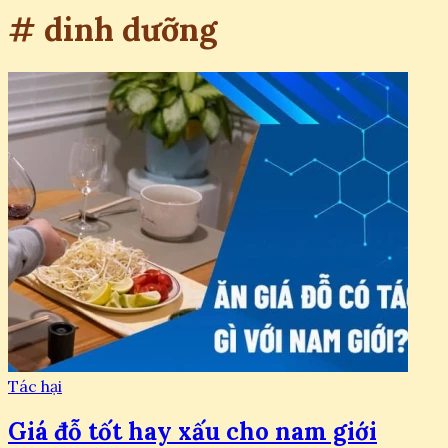
# dinh dưỡng
Tác hại
Giá đỗ tốt hay xấu cho nam giới