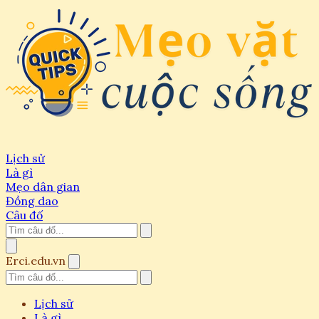
Lịch sử
Là gì
Mẹo dân gian
Đồng dao
Câu đố
Erci.edu.vn
Lịch sử
Là gì