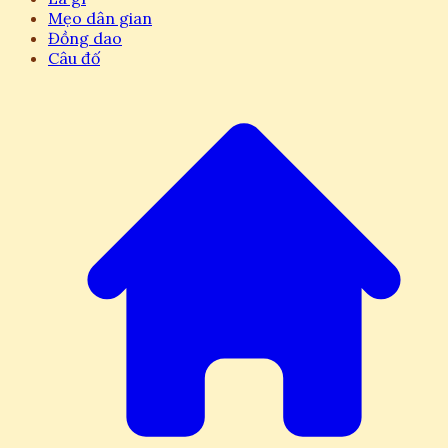
Mẹo dân gian
Đồng dao
Câu đố