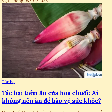
Việt Hoàng
05/07/2026
Tác hại
Tác hại tiềm ẩn của hoa chuối: Ai
không nên ăn để bảo vệ sức khỏe?