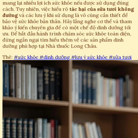
mang lại nhiều lợi ích sức khỏe nếu được sử dụng đúng
cách. Tuy nhiên, việc hiểu rõ
tác hại của sữa tươi không
đường
và các lưu ý khi sử dụng là vô cùng cần thiết để
bảo vệ sức khỏe bản thân. Hãy lắng nghe cơ thể và tham
khảo ý kiến chuyên gia để có một chế độ dinh dưỡng tối
ưu. Để bắt đầu hành trình chăm sóc sức khỏe toàn diện,
đừng ngần ngại tìm hiểu thêm về các sản phẩm dinh
dưỡng phù hợp tại Nhà thuốc Long Châu.
Thẻ:
#sức khỏe
#dinh dưỡng
#lưu ý sức khỏe
#sữa tươi