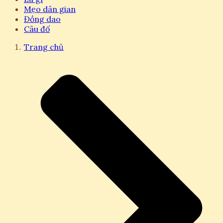
Mẹo dân gian
Đồng dao
Câu đố
Trang chủ