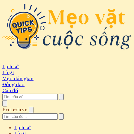
Lịch sử
Là gì
Mẹo dân gian
Đồng dao
Câu đố
Erci.edu.vn
Lịch sử
Là gì