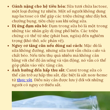
Gánh nặng cho hệ tiêu hóa:
Sữa tươi chứa lactose,
một loại đường tự nhiên. Một số người không dung
nạp lactose có thể gặp các triệu chứng như đầy hơi,
chướng bụng, tiêu chảy sau khi uống sữa.
Dị ứng đạm sữa bò:
Đạm trong sữa bò là một trong
những tác nhân gây dị ứng phổ biến. Các triệu
chứng có thể từ nhẹ (phát ban, ngứa) đến nghiêm
trọng (khó thở, sốc phản vệ).
Nguy cơ tăng cân nếu dùng sai cách:
Mặc dù là
sữa không đường, nhưng sữa tươi vẫn chứa calo và
chất béo. Nếu tiêu thụ quá nhiều mà không cân
bằng với chế độ ăn uống và vận động, nó vẫn có thể
góp phần vào việc tăng cân.
Ảnh hưởng đến hấp thu sắt:
Canxi trong sữa có
thể cản trở sự hấp thu sắt, đặc biệt là sắt non-heme
từ
thực vật
. Điều này cần được lưu ý đối với những
người có nguy cơ thiếu sắt.