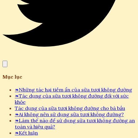
Mục lục
❧
Những tác hại tiềm ẩn của sữa tươi không đường
❧
Tác dụng của sữa tươi không đường đối với sức
khỏe
Tác dụng của sữa tươi không đường cho bà bầu
❧
Ai không nên sử dụng sữa tươi không đường?
❧
Làm thế nào để sử dụng sữa tươi không đường an
toàn và hiệu quả?
❧
Kết luận