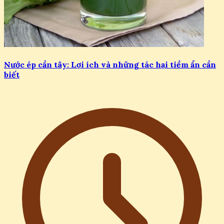
Nước ép cần tây: Lợi ích và những tác hại tiềm ẩn cần
biết