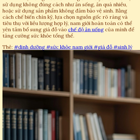
sử dụng không đúng cách như ăn sống, ăn quá nhiều,
hoặc sử dụng sản phẩm không đảm bảo vệ sinh. Bằng
cách chế biến chín kỹ, lựa chọn nguồn gốc rõ ràng và
tiêu thụ với liều lượng hợp lý, nam giới hoàn toàn có thể
yên tâm bổ sung giá đỗ vào
chế độ ăn uống
của mình để
tăng cường sức khỏe tổng thể.
Thẻ:
#dinh dưỡng
#sức khỏe nam giới
#giá đỗ
#sinh lý