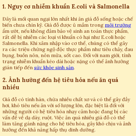
1. Nguy cơ nhiễm khuẩn E.coli và Salmonella
Đây là mối quan ngại lớn nhất khi ăn giá đỗ sống hoặc chế
biến chưa chín kỹ. Giá đỗ được ủ mầm trong
môi trường
ẩm ướt, nếu không đảm bảo vệ sinh an toàn thực phẩm,
rất dễ bị nhiễm các loại vi khuẩn có hại như E.coli hoặc
Salmonella. Khi xâm nhập vào cơ thể, chúng có thể gây
ra các triệu chứng ngộ độc thực phẩm như tiêu chảy, đau
bụng, buồn nôn, nôn mửa, sốt cao. Đối với nam giới, tình
trạng nhiễm khuẩn kéo dài hoặc nặng có thể ảnh hưởng
gián tiếp đến
sức khỏe sinh sản
.
2. Ảnh hưởng đến hệ tiêu hóa nếu ăn quá
nhiều
Giá đỗ có tính hàn, chứa nhiều chất xơ và có thể gây đầy
hơi, khó tiêu nếu ăn với số lượng lớn, đặc biệt là đối với
những người có hệ tiêu hóa nhạy cảm hoặc đang bị các
vấn đề về dạ dày, ruột. Việc ăn quá nhiều giá đỗ có thể
làm tăng gánh nặng cho hệ tiêu hóa, gây khó chịu và ảnh
hưởng đến khả năng hấp thụ dinh dưỡng.