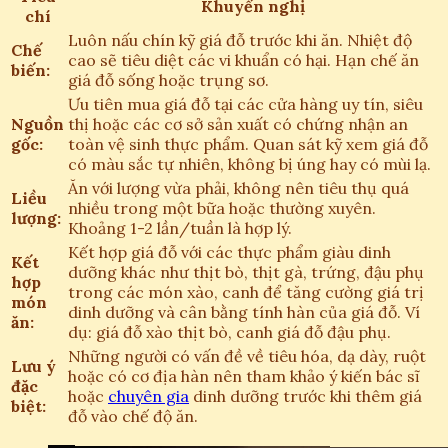
Khuyến nghị
chí
Luôn nấu chín kỹ giá đỗ trước khi ăn. Nhiệt độ
Chế
cao sẽ tiêu diệt các vi khuẩn có hại. Hạn chế ăn
biến:
giá đỗ sống hoặc trụng sơ.
Ưu tiên mua giá đỗ tại các cửa hàng uy tín, siêu
Nguồn
thị hoặc các cơ sở sản xuất có chứng nhận an
gốc:
toàn vệ sinh thực phẩm. Quan sát kỹ xem giá đỗ
có màu sắc tự nhiên, không bị úng hay có mùi lạ.
Ăn với lượng vừa phải, không nên tiêu thụ quá
Liều
nhiều trong một bữa hoặc thường xuyên.
lượng:
Khoảng 1-2 lần/tuần là hợp lý.
Kết hợp giá đỗ với các thực phẩm giàu dinh
Kết
dưỡng khác như thịt bò, thịt gà, trứng, đậu phụ
hợp
trong các món xào, canh để tăng cường giá trị
món
dinh dưỡng và cân bằng tính hàn của giá đỗ. Ví
ăn:
dụ: giá đỗ xào thịt bò, canh giá đỗ đậu phụ.
Những người có vấn đề về tiêu hóa, dạ dày, ruột
Lưu ý
hoặc có cơ địa hàn nên tham khảo ý kiến bác sĩ
đặc
hoặc
chuyên gia
dinh dưỡng trước khi thêm giá
biệt:
đỗ vào chế độ ăn.