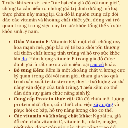
Trước khi xem xét các "tác hại của giá đỗ với nam giới",
chúng ta cần hiểu rõ những giá trị dinh dưỡng mà loại
thực phẩm này mang lại. Giá đỗ là nguồn cung cấp dồi
dào các vitamin và khoáng chất thiết yếu, đóng vai trò
quan trọng trong việc duy trì sức khỏe tổng thể và sức
khỏe sinh lý nam.
Giàu Vitamin E:
Vitamin E là một chất chống oxy
hóa mạnh mẽ, giúp bảo vệ tế bào khỏi tổn thương,
cải thiện chất lượng tinh trùng và hỗ trợ sức khỏe
làn
da
. Hàm lượng vitamin E trong giá đỗ được
đánh giá là rất cao so với nhiều loại
rau củ
khác.
Bổ sung Kẽm:
Kẽm là một khoáng chất vi lượng cực
kỳ quan trọng đối với nam giới, tham gia vào quá
trình sản xuất testosterone, duy trì số lượng và khả
năng vận động của tinh trùng. Thiếu kẽm có thể
dẫn đến suy giảm chức năng sinh lý.
Cung cấp Protein thực vật:
Giá đỗ chứa một lượng
protein nhất định, cần thiết cho việc
xây dựng
và
phục hồi cơ bắp, hỗ trợ năng lượng cho cơ thể.
Các vitamin và khoáng chất khác:
Ngoài ra, giá
đỗ còn chứa vitamin C, vitamin K, folate, magie,
phốt pho, đóng góp vào các chức năng trao đổi