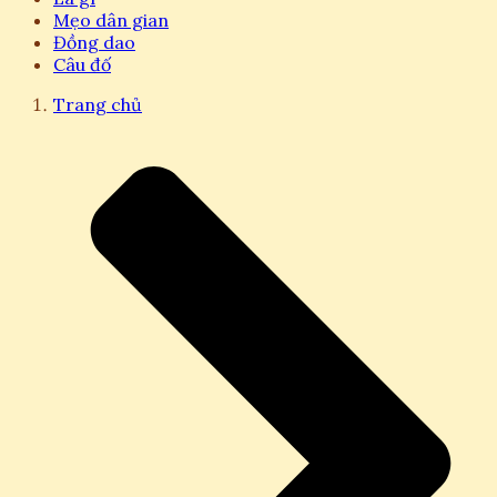
Mẹo dân gian
Đồng dao
Câu đố
Trang chủ