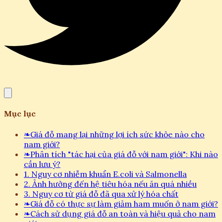
Mục lục
❧
Giá đỗ mang lại những lợi ích sức khỏe nào cho
nam giới?
❧
Phân tích "tác hại của giá đỗ với nam giới": Khi nào
cần lưu ý?
1. Nguy cơ nhiễm khuẩn E.coli và Salmonella
2. Ảnh hưởng đến hệ tiêu hóa nếu ăn quá nhiều
3. Nguy cơ từ giá đỗ đã qua xử lý hóa chất
❧
Giá đỗ có thực sự làm giảm ham muốn ở nam giới?
❧
Cách sử dụng giá đỗ an toàn và hiệu quả cho nam