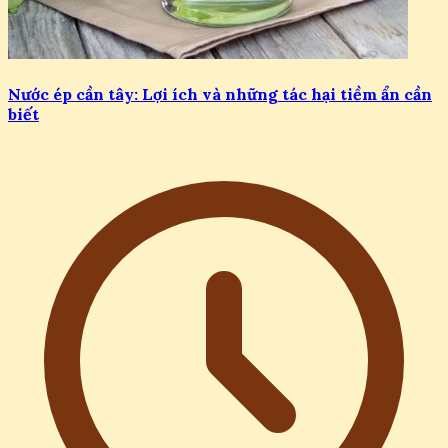
Nước ép cần tây: Lợi ích và những tác hại tiềm ẩn cần
biết