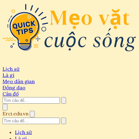
Lịch sử
Là gì
Mẹo dân gian
Đồng dao
Câu đố
Erci.edu.vn
Lịch sử
Là gì