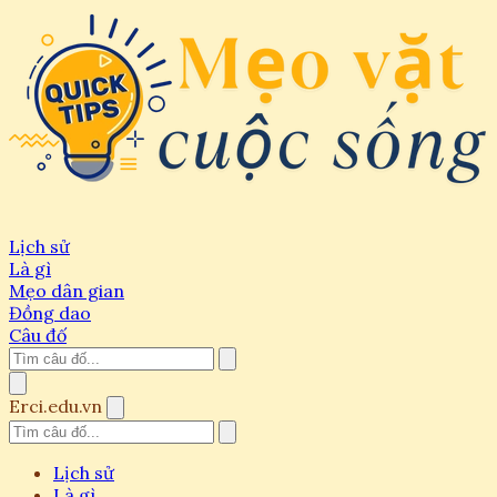
Lịch sử
Là gì
Mẹo dân gian
Đồng dao
Câu đố
Erci.edu.vn
Lịch sử
Là gì