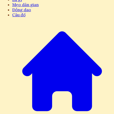
Mẹo dân gian
Đồng dao
Câu đố