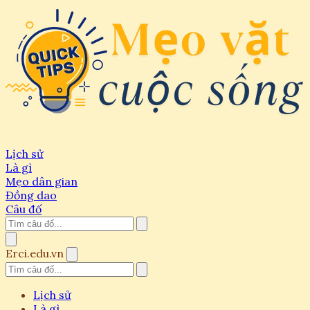
Lịch sử
Là gì
Mẹo dân gian
Đồng dao
Câu đố
Erci.edu.vn
Lịch sử
Là gì