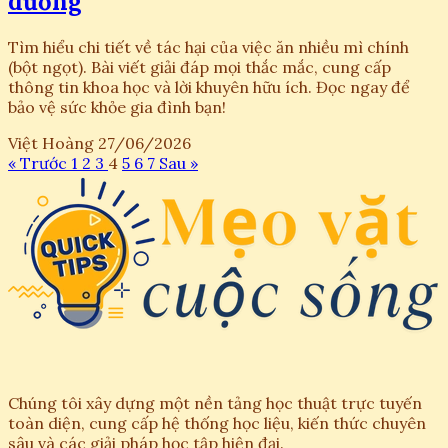
dưỡng
Tìm hiểu chi tiết về tác hại của việc ăn nhiều mì chính
(bột ngọt). Bài viết giải đáp mọi thắc mắc, cung cấp
thông tin khoa học và lời khuyên hữu ích. Đọc ngay để
bảo vệ sức khỏe gia đình bạn!
Việt Hoàng
27/06/2026
« Trước
1
2
3
4
5
6
7
Sau »
Chúng tôi xây dựng một nền tảng học thuật trực tuyến
toàn diện, cung cấp hệ thống học liệu, kiến thức chuyên
sâu và các giải pháp học tập hiện đại.