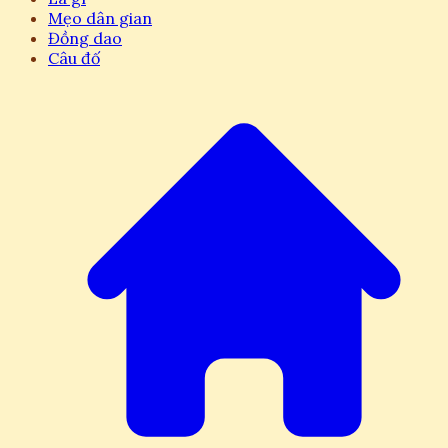
Mẹo dân gian
Đồng dao
Câu đố