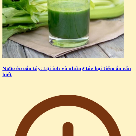
Nước ép cần tây: Lợi ích và những tác hại tiềm ẩn cần
biết