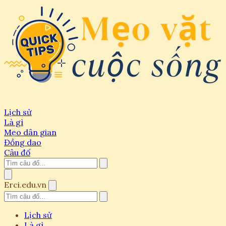
Lịch sử
Là gì
Mẹo dân gian
Đồng dao
Câu đố
Erci.edu.vn
Lịch sử
Là gì