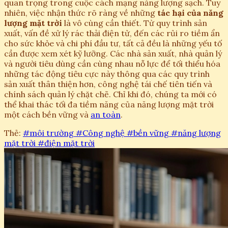
quan trọng trong cuộc cách mạng năng lượng sạch. Tuy
nhiên, việc nhận thức rõ ràng về những
tác hại của năng
lượng mặt trời
là vô cùng cần thiết. Từ quy trình sản
xuất, vấn đề xử lý rác thải điện tử, đến các rủi ro tiềm ẩn
cho sức khỏe và chi phí đầu tư, tất cả đều là những yếu tố
cần được xem xét kỹ lưỡng. Các nhà sản xuất, nhà quản lý
và người tiêu dùng cần cùng nhau nỗ lực để tối thiểu hóa
những tác động tiêu cực này thông qua các quy trình
sản xuất thân thiện hơn, công nghệ tái chế tiên tiến và
chính sách quản lý chặt chẽ. Chỉ khi đó, chúng ta mới có
thể khai thác tối đa tiềm năng của năng lượng mặt trời
một cách bền vững và
an toàn
.
Thẻ:
#môi trường
#Công nghệ
#bền vững
#năng lượng
mặt trời
#điện mặt trời