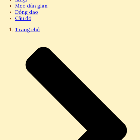
Mẹo dân gian
Đồng dao
Câu đố
Trang chủ