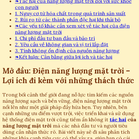
❧
Tác hại của năng lượng mặt trời đối với sức khỏe
con người
1. Nguy cơ từ hóa chất trong quá trình sản xuất
2. Rủi ro từ các thành phần độc hại khi thải bỏ
❧
Các yếu tố khác cần xem xét về tác hại của điện
năng lượng mặt trời
1. Chi phí đầu tư ban đầu và bảo trì
2. Yêu cầu về không gian và vị trí lắp đặt
3. Tính không ổn định của nguồn năng lượng
❧
Kết luận: Cân bằng giữa lợi ích và tác hại
Mở đầu: Điện năng lượng mặt trời –
Lợi ích đi kèm với những thách thức
Trong bối cảnh thế giới đang nỗ lực tìm kiếm các nguồn
năng lượng sạch và bền vững, điện năng lượng mặt trời
nổi lên như một giải pháp đầy hứa hẹn. Tuy nhiên, bên
cạnh những ưu điểm vượt trội, việc triển khai và sử dụng
hệ thống điện mặt trời cũng tiềm ẩn không ít
tác hại
của
năng lượng mặt trời
mà các nhà đầu tư và người tiêu
dùng cần nhận thức rõ. Bài viết này sẽ đi sâu phân tích
những khía cạnh tiêu cực có thể xảy ra, giúp bạn có cái