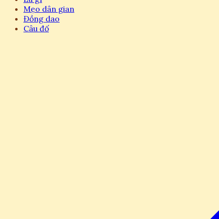
Mẹo dân gian
Đồng dao
Câu đố