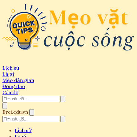
Lịch sử
Là gì
Mẹo dân gian
Đồng dao
Câu đố
Erci.edu.vn
Lịch sử
Là gì