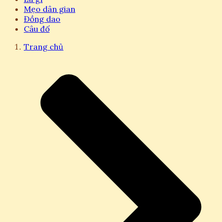
Mẹo dân gian
Đồng dao
Câu đố
Trang chủ