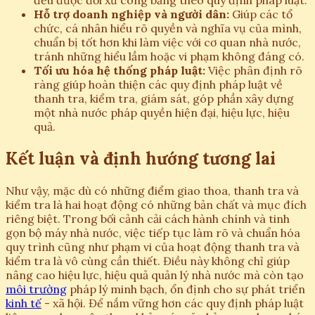
đều được đối xử công bằng theo quy định pháp luật.
Hỗ trợ doanh nghiệp và người dân:
Giúp các tổ
chức, cá nhân hiểu rõ quyền và nghĩa vụ của mình,
chuẩn bị tốt hơn khi làm việc với cơ quan nhà nước,
tránh những hiểu lầm hoặc vi phạm không đáng có.
Tối ưu hóa hệ thống pháp luật:
Việc phân định rõ
ràng giúp hoàn thiện các quy định pháp luật về
thanh tra, kiểm tra, giám sát, góp phần xây dựng
một nhà nước pháp quyền hiện đại, hiệu lực, hiệu
quả.
Kết luận và định hướng tương lai
Như vậy, mặc dù có những điểm giao thoa, thanh tra và
kiểm tra là hai hoạt động có những bản chất và mục đích
riêng biệt. Trong bối cảnh cải cách hành chính và tinh
gọn bộ máy nhà nước, việc tiếp tục làm rõ và chuẩn hóa
quy trình cũng như phạm vi của hoạt động thanh tra và
kiểm tra là vô cùng cần thiết. Điều này không chỉ giúp
nâng cao hiệu lực, hiệu quả quản lý nhà nước mà còn tạo
môi trường
pháp lý minh bạch, ổn định cho sự phát triển
kinh tế
- xã hội. Để nắm vững hơn các quy định pháp luật