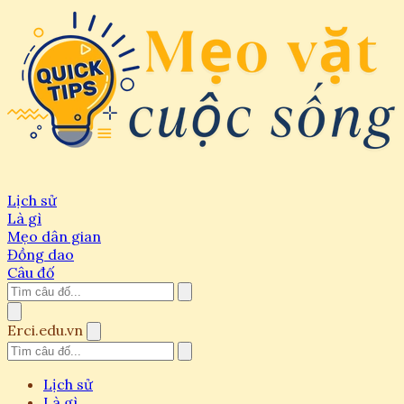
Lịch sử
Là gì
Mẹo dân gian
Đồng dao
Câu đố
Erci.edu.vn
Lịch sử
Là gì