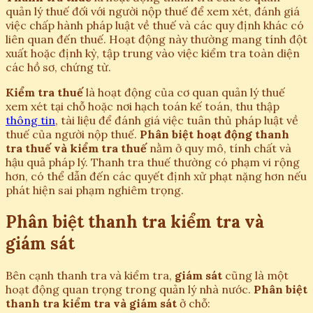
quản lý thuế đối với người nộp thuế để xem xét, đánh giá
việc chấp hành pháp luật về thuế và các quy định khác có
liên quan đến thuế. Hoạt động này thường mang tính đột
xuất hoặc định kỳ, tập trung vào việc kiểm tra toàn diện
các hồ sơ, chứng từ.
Kiểm tra thuế
là hoạt động của cơ quan quản lý thuế
xem xét tại chỗ hoặc nơi hạch toán kế toán, thu thập
thông tin
, tài liệu để đánh giá việc tuân thủ pháp luật về
thuế của người nộp thuế.
Phân biệt hoạt động thanh
tra thuế và kiểm tra thuế
nằm ở quy mô, tính chất và
hậu quả pháp lý. Thanh tra thuế thường có phạm vi rộng
hơn, có thể dẫn đến các quyết định xử phạt nặng hơn nếu
phát hiện sai phạm nghiêm trọng.
Phân biệt thanh tra kiểm tra và
giám sát
Bên cạnh thanh tra và kiểm tra,
giám sát
cũng là một
hoạt động quan trọng trong quản lý nhà nước.
Phân biệt
thanh tra kiểm tra và giám sát
ở chỗ: