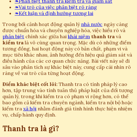
❧
Phân biệt thanh tra kiểm tra và giám sát
❧
Vai trò của việc phân biệt rõ ràng
❧
Kết luận và định hướng tương lai
Trong bối cảnh hoạt động quản lý
nhà nước
ngày càng
được chuẩn hóa và chuyên nghiệp hóa, việc hiểu rõ và
phân biệt
chính xác giữa hai
khái niệm
thanh tra
và
kiểm tra
là vô cùng quan trọng. Mặc dù có những điểm
tương đồng, hai hoạt động này có bản chất, phạm vi và
mục tiêu khác nhau, ảnh hưởng đến hiệu quả giám sát và
điều hành của các cơ quan chức năng. Bài viết này sẽ đi
sâu vào phân tích sự khác biệt này, cung cấp cái nhìn rõ
ràng về vai trò của từng hoạt động.
Điểm khác biệt cốt lõi:
Thanh tra có tính pháp lý cao
hơn, tập trung vào tính tuân thủ pháp luật của đối tượng
quản lý, trong khi kiểm tra có phạm vi rộng hơn, có thể
bao gồm cả kiểm tra chuyên ngành, kiểm tra nội bộ hoặc
kiểm tra
xã hội
nhằm đánh giá tình hình thực hiện nhiệm
vụ, chấp hành quy định.
Thanh tra là gì?