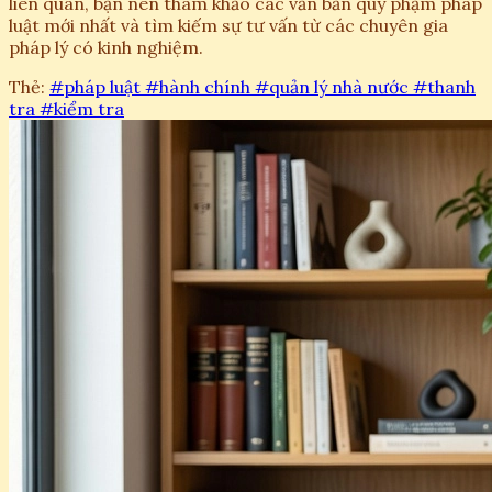
liên quan, bạn nên tham khảo các văn bản quy phạm pháp
luật mới nhất và tìm kiếm sự tư vấn từ các chuyên gia
pháp lý có kinh nghiệm.
Thẻ:
#pháp luật
#hành chính
#quản lý nhà nước
#thanh
tra
#kiểm tra