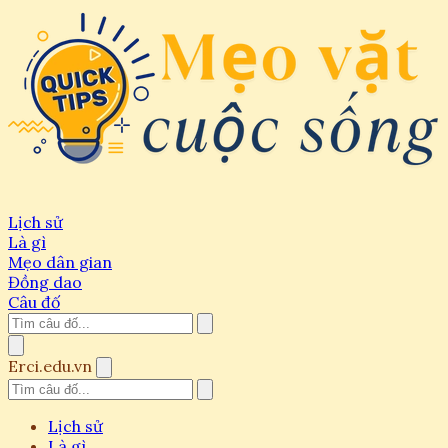
Lịch sử
Là gì
Mẹo dân gian
Đồng dao
Câu đố
Erci.edu.vn
Lịch sử
Là gì