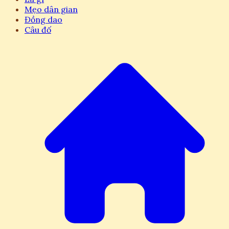
Mẹo dân gian
Đồng dao
Câu đố