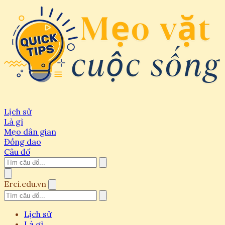
Lịch sử
Là gì
Mẹo dân gian
Đồng dao
Câu đố
Erci.edu.vn
Lịch sử
Là gì