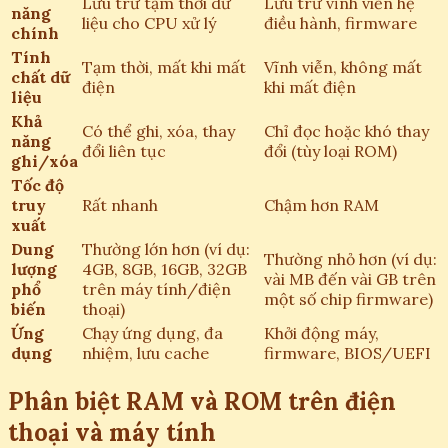
Lưu trữ tạm thời dữ
Lưu trữ vĩnh viễn hệ
năng
liệu cho CPU xử lý
điều hành, firmware
chính
Tính
Tạm thời, mất khi mất
Vĩnh viễn, không mất
chất dữ
điện
khi mất điện
liệu
Khả
Có thể ghi, xóa, thay
Chỉ đọc hoặc khó thay
năng
đổi liên tục
đổi (tùy loại ROM)
ghi/xóa
Tốc độ
truy
Rất nhanh
Chậm hơn RAM
xuất
Dung
Thường lớn hơn (ví dụ:
Thường nhỏ hơn (ví dụ:
lượng
4GB, 8GB, 16GB, 32GB
vài MB đến vài GB trên
phổ
trên máy tính/điện
một số chip firmware)
biến
thoại)
Ứng
Chạy ứng dụng, đa
Khởi động máy,
dụng
nhiệm, lưu cache
firmware, BIOS/UEFI
Phân biệt RAM và ROM trên điện
thoại và máy tính