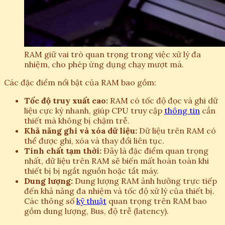
RAM giữ vai trò quan trọng trong việc xử lý đa
nhiệm, cho phép ứng dụng chạy mượt mà.
Các đặc điểm nổi bật của RAM bao gồm:
Tốc độ truy xuất cao:
RAM có tốc độ đọc và ghi dữ
liệu cực kỳ nhanh, giúp CPU truy cập
thông tin
cần
thiết mà không bị chậm trễ.
Khả năng ghi và xóa dữ liệu:
Dữ liệu trên RAM có
thể được ghi, xóa và thay đổi liên tục.
Tính chất tạm thời:
Đây là đặc điểm quan trọng
nhất, dữ liệu trên RAM sẽ biến mất hoàn toàn khi
thiết bị bị ngắt nguồn hoặc tắt máy.
Dung lượng:
Dung lượng RAM ảnh hưởng trực tiếp
đến khả năng đa nhiệm và tốc độ xử lý của thiết bị.
Các thông số
kỹ thuật
quan trọng trên RAM bao
gồm dung lượng, Bus, độ trễ (latency).