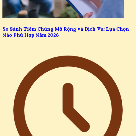
So Sánh Tiêm Chủng Mở Rộng và Dịch Vụ: Lựa Chọn
Nào Phù Hợp Năm 2026