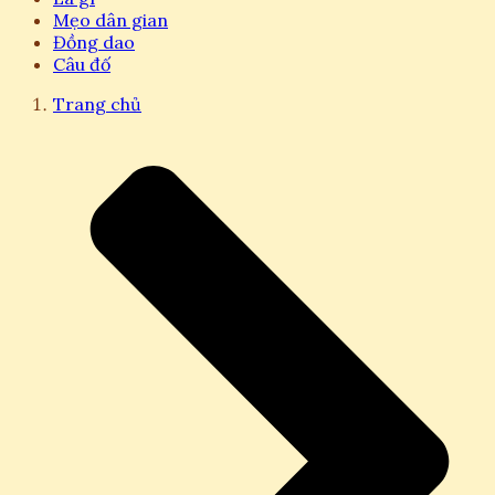
Mẹo dân gian
Đồng dao
Câu đố
Trang chủ