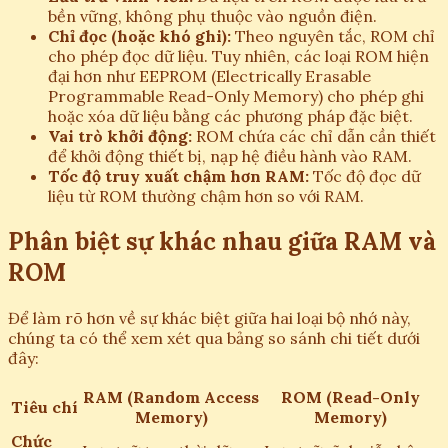
bền vững, không phụ thuộc vào nguồn điện.
Chỉ đọc (hoặc khó ghi):
Theo nguyên tắc, ROM chỉ
cho phép đọc dữ liệu. Tuy nhiên, các loại ROM hiện
đại hơn như EEPROM (Electrically Erasable
Programmable Read-Only Memory) cho phép ghi
hoặc xóa dữ liệu bằng các phương pháp đặc biệt.
Vai trò khởi động:
ROM chứa các chỉ dẫn cần thiết
để khởi động thiết bị, nạp hệ điều hành vào RAM.
Tốc độ truy xuất chậm hơn RAM:
Tốc độ đọc dữ
liệu từ ROM thường chậm hơn so với RAM.
Phân biệt sự khác nhau giữa RAM và
ROM
Để làm rõ hơn về sự khác biệt giữa hai loại bộ nhớ này,
chúng ta có thể xem xét qua bảng so sánh chi tiết dưới
đây:
RAM (Random Access
ROM (Read-Only
Tiêu chí
Memory)
Memory)
Chức