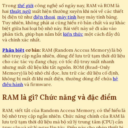
Trong
thế giới
công nghệ số ngày nay, RAM và ROM là
hai
thuật ngữ
xuất hiện thường xuyên khi nói về các thiết
bị điện tử như
điện thoại
,
máy tính
hay máy tính bảng.
Tuy nhiên, không phải ai cũng hiểu rõ bản chất và sự khác
biệt giữa hai loại bộ nhớ này. Bài viết này sẽ đi sâu vào
phân tích, giúp bạn nắm bắt
kiến thức
một cách đầy đủ
và chính xác nhất.
Phân biệt
cơ bản:
RAM (Random Access Memory) là bộ
nhớ truy cập ngẫu nhiên, dùng để lưu trữ tạm thời dữ liệu
cho các tác vụ đang chạy, có tốc độ truy xuất nhanh
nhưng mất dữ liệu khi tắt nguồn. ROM (Read-Only
Memory) là bộ nhớ chỉ đọc, lưu trữ các dữ liệu cố định,
không bị mất đi khi mất điện, thường dùng để chứa
hệ
điều hành
và firmware.
RAM là gì? Chức năng và đặc điểm
RAM, viết tắt của Random Access Memory, có thể hiểu là
bộ nhớ truy cập ngẫu nhiên. Chức năng chính của RAM là
lưu trữ tạm thời dữ liệu mà bộ xử lý trung tâm (CPU) cần
truy cập và xử lý ngay lập tức. Điều này cho phép thiết bị