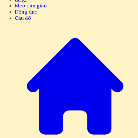
Mẹo dân gian
Đồng dao
Câu đố