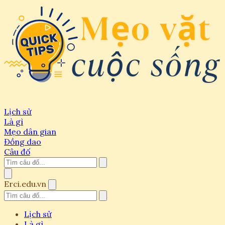
Lịch sử
Là gì
Mẹo dân gian
Đồng dao
Câu đố
Erci.edu.vn
Lịch sử
Là gì