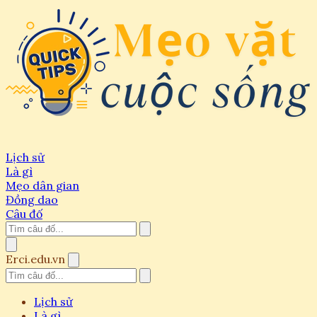
Lịch sử
Là gì
Mẹo dân gian
Đồng dao
Câu đố
Erci.edu.vn
Lịch sử
Là gì