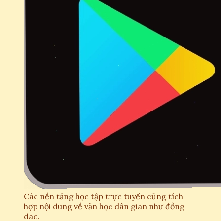
Các nền tảng học tập trực tuyến cũng tích
hợp nội dung về văn học dân gian như đồng
dao.