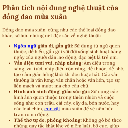
Phân tích nội dung nghệ thuật của
đồng dao mùa xuân
Đồng dao mùa xuân, cũng như các thể loại đồng dao
khác, sở hữu những nét đặc sắc về nghệ thuật:
Ngôn ngữ
giản dị, gần gũi:
Sử dụng từ ngữ quen
thuộc, dễ hiểu, gần gũi với đời sống sinh hoạt hàng
ngày của người dân lao động, đặc biệt là trẻ em.
Vần điệu tươi vui, nhịp nhàng:
Âm điệu trong
sáng, vui tươi, nhịp điệu rộn ràng, dễ thuộc, dễ nhớ,
tạo cảm giác hứng khởi khi đọc hoặc hát. Các vần
thường là vần lưng, vần chân hoặc vần liền, tạo sự
liền mạch và mượt mà cho câu chữ.
Hình ảnh sinh động, giàu sức gợi:
Sử dụng các
hình ảnh quen thuộc trong thiên nhiên và cuộc
sống như con trâu, cái cày, cây đa, bến nước, hay
các loài chim,
con vật
mùa xuân để vẽ nên bức
tranh sinh động.
Thể thơ tự do, phóng khoáng:
Không gò bó theo
những quy tắc khắt khe về niêm luật, bố cục, giúp