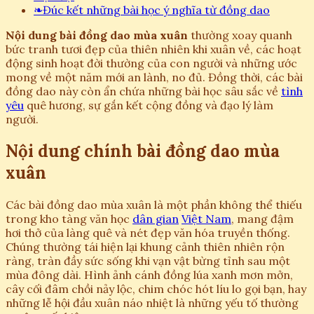
❧
Đúc kết những bài học ý nghĩa từ đồng dao
Nội dung bài đồng dao mùa xuân
thường xoay quanh
bức tranh tươi đẹp của thiên nhiên khi xuân về, các hoạt
động sinh hoạt đời thường của con người và những ước
mong về một năm mới an lành, no đủ. Đồng thời, các bài
đồng dao này còn ẩn chứa những bài học sâu sắc về
tình
yêu
quê hương, sự gắn kết cộng đồng và đạo lý làm
người.
Nội dung chính bài đồng dao mùa
xuân
Các bài đồng dao mùa xuân là một phần không thể thiếu
trong kho tàng văn học
dân gian
Việt Nam
, mang đậm
hơi thở của làng quê và nét đẹp văn hóa truyền thống.
Chúng thường tái hiện lại khung cảnh thiên nhiên rộn
ràng, tràn đầy sức sống khi vạn vật bừng tỉnh sau một
mùa đông dài. Hình ảnh cánh đồng lúa xanh mơn mởn,
cây cối đâm chồi nảy lộc, chim chóc hót líu lo gọi bạn, hay
những lễ hội đầu xuân náo nhiệt là những yếu tố thường