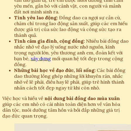
vần thơ giản dị, trẻ em được nuôi dưỡng tình cảm
yêu mến, gắn bó với cảnh vật, con người và mảnh
đất nơi mình sinh ra.
Tình yêu lao động:
Đồng dao ca ngợi sự cần cù,
chăm chỉ trong lao động sản xuất, giúp các em hiểu
được giá trị của sức lao động và công sức tạo ra
thành quả.
Tình cảm gia đình, cộng đồng:
Nhiều bài đồng dao
nhắc nhở về đạo lý uống nước nhớ nguồn, kính
trọng người lớn, yêu thương anh em, đoàn kết với
bạn bè,
xây dựng
mối quan hệ tốt đẹp trong cộng
đồng.
Những bài học về đạo đức, lối sống:
Các bài đồng
dao thường lồng ghép những lời khuyên răn, nhắc
nhở về lẽ phải, điều hay lẽ phải, giúp trẻ hình thành
nhân cách tốt đẹp ngay từ khi còn nhỏ.
Việc học và hiểu về
nội dung bài đồng dao mùa xuân
giúp các em nhỏ có cái nhìn toàn diện hơn về văn hóa
dân tộc, nuôi dưỡng tâm hồn và bồi đắp những giá trị
đạo đức quan trọng.