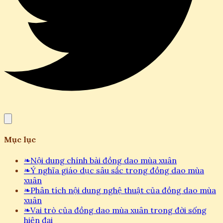
Mục lục
❧
Nội dung chính bài đồng dao mùa xuân
❧
Ý nghĩa giáo dục sâu sắc trong đồng dao mùa
xuân
❧
Phân tích nội dung nghệ thuật của đồng dao mùa
xuân
❧
Vai trò của đồng dao mùa xuân trong đời sống
hiện đại