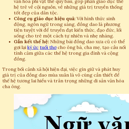
văn hóa phi vật thể quý báu, góp phần giáo dục thế
hệ trẻ về cội nguồn, về những giá trị truyền thống
tốt đẹp của dân tộc.
Công cụ giáo dục hiệu quả:
Với hình thức sinh
động, ngôn ngữ trong sáng, đồng dao là phương
tiện tuyệt vời để truyền đạt kiến thức, đạo đức, lối
sống cho trẻ một cách tự nhiên và nhẹ nhàng.
Gắn kết thế hệ:
Những bài đồng dao xưa cũ có thể
gợi lại
ký ức
tuổi thơ
cho ông bà, cha mẹ, tạo cầu nối
tình cảm giữa các thế hệ trong gia đình và cộng
đồng.
Trong bối cảnh xã hội hiện đại, việc gìn giữ và phát huy
giá trị của đồng dao mùa xuân là vô cùng cần thiết để
thế hệ tương lai hiểu và trân trọng những di sản văn hóa
cha ông.