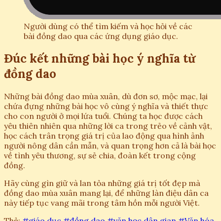
Người dùng có thể tìm kiếm và học hỏi về các
bài đồng dao qua các ứng dụng giáo dục.
Đúc kết những bài học ý nghĩa từ
đồng dao
Những bài đồng dao mùa xuân, dù đơn sơ, mộc mạc, lại
chứa đựng những bài học vô cùng ý nghĩa và thiết thực
cho con người ở mọi lứa tuổi. Chúng ta học được cách
yêu thiên nhiên qua những lời ca trong trẻo về cảnh vật,
học cách trân trọng giá trị của lao động qua hình ảnh
người nông dân cần mẫn, và quan trọng hơn cả là bài học
về tình yêu thương, sự sẻ chia, đoàn kết trong cộng
đồng.
Hãy cùng gìn giữ và lan tỏa những giá trị tốt đẹp mà
đồng dao mùa xuân mang lại, để những làn điệu dân ca
này tiếp tục vang mãi trong tâm hồn mỗi người Việt.
Thẻ:
#giáo dục
#đồng dao
#văn học dân gian
#Văn hóa