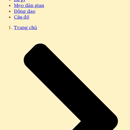
Mẹo dân gian
Đồng dao
Câu đố
Trang chủ