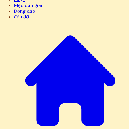
Mẹo dân gian
Đồng dao
Câu đố