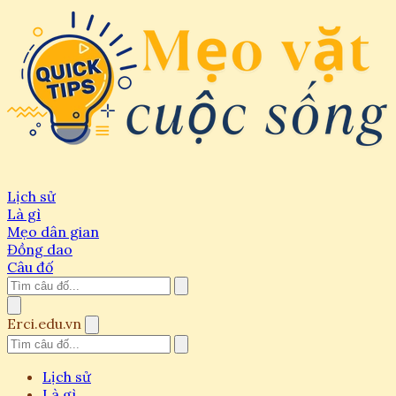
Lịch sử
Là gì
Mẹo dân gian
Đồng dao
Câu đố
Erci.edu.vn
Lịch sử
Là gì