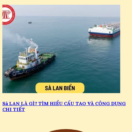
Sà LAN LÀ GÌ? TÌM HIỂU CẤU TẠO VÀ CÔNG DỤNG
CHI TIẾT