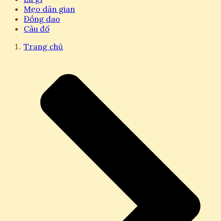
Mẹo dân gian
Đồng dao
Câu đố
Trang chủ