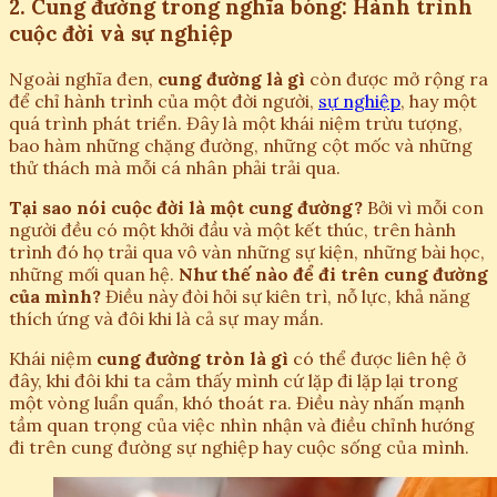
2. Cung đường trong nghĩa bóng: Hành trình
cuộc đời và sự nghiệp
Ngoài nghĩa đen,
cung đường là gì
còn được mở rộng ra
để chỉ hành trình của một đời người,
sự nghiệp
, hay một
quá trình phát triển. Đây là một khái niệm trừu tượng,
bao hàm những chặng đường, những cột mốc và những
thử thách mà mỗi cá nhân phải trải qua.
Tại sao nói cuộc đời là một cung đường?
Bởi vì mỗi con
người đều có một khởi đầu và một kết thúc, trên hành
trình đó họ trải qua vô vàn những sự kiện, những bài học,
những mối quan hệ.
Như thế nào để đi trên cung đường
của mình?
Điều này đòi hỏi sự kiên trì, nỗ lực, khả năng
thích ứng và đôi khi là cả sự may mắn.
Khái niệm
cung đường tròn là gì
có thể được liên hệ ở
đây, khi đôi khi ta cảm thấy mình cứ lặp đi lặp lại trong
một vòng luẩn quẩn, khó thoát ra. Điều này nhấn mạnh
tầm quan trọng của việc nhìn nhận và điều chỉnh hướng
đi trên cung đường sự nghiệp hay cuộc sống của mình.