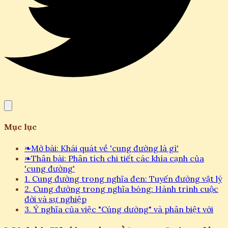
Mục lục
❧
Mở bài: Khái quát về 'cung đường là gì'
❧
Thân bài: Phân tích chi tiết các khía cạnh của
'cung đường'
1. Cung đường trong nghĩa đen: Tuyến đường vật lý
2. Cung đường trong nghĩa bóng: Hành trình cuộc
đời và sự nghiệp
3. Ý nghĩa của việc "Cúng dường" và phân biệt với