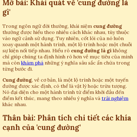
Mở bài: Khái quát về 'cung đường là
gì'
Trong ngôn ngữ đời thường, khái niệm
cung đường
thường được hiểu theo nhiều cách khác nhau, tùy thuộc
vào ngữ cảnh sử dụng. Tuy nhiên, cốt lõi của nó luôn
xoay quanh một hành trình, một lộ trình hoặc một chuỗi
sự kiện nối tiếp nhau. Hiểu rõ
cung đường là gì
không
chỉ giúp chúng ta định hình rõ hơn về mục tiêu của mình
mà còn
khám phá
những ý nghĩa sâu sắc ẩn chứa trong
từng bước đi.
Cung đường
, về cơ bản, là một lộ trình hoặc một tuyến
đường được xác định, có thể là vật lý hoặc trừu tượng.
Nó đại diện cho một hành trình từ điểm khởi đầu đến
điểm kết thúc, mang theo nhiều ý nghĩa và
trải nghiệm
khác nhau.
Thân bài: Phân tích chi tiết các khía
cạnh của 'cung đường'