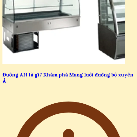
Đường AH là gì? Khám phá Mạng lưới đường bộ xuyên
Á