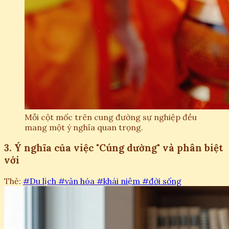
Mỗi cột mốc trên cung đường sự nghiệp đều
mang một ý nghĩa quan trọng.
3. Ý nghĩa của việc "Cúng dường" và phân biệt
với
Thẻ:
#Du lịch
#văn hóa
#khái niệm
#đời sống