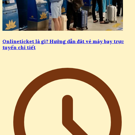
Onlineticket là gì? Hướng dẫn đặt vé máy bay trực
tuyến chi tiết