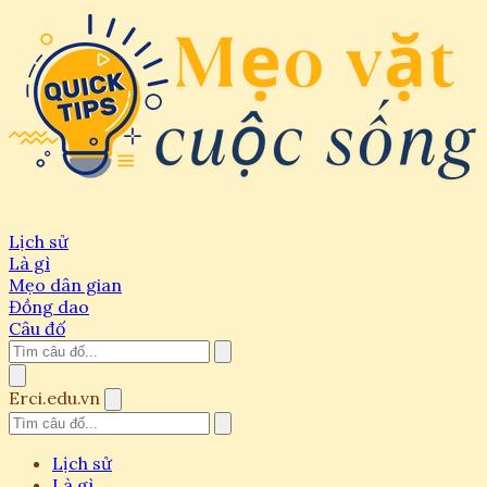
Lịch sử
Là gì
Mẹo dân gian
Đồng dao
Câu đố
Erci.edu.vn
Lịch sử
Là gì