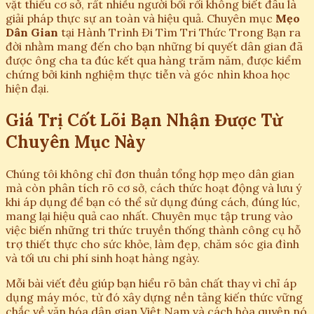
vặt thiếu cơ sở, rất nhiều người bối rối không biết đâu là
giải pháp thực sự an toàn và hiệu quả. Chuyên mục
Mẹo
Dân Gian
tại Hành Trình Đi Tìm Tri Thức Trong Bạn ra
đời nhằm mang đến cho bạn những bí quyết dân gian đã
được ông cha ta đúc kết qua hàng trăm năm, được kiểm
chứng bởi kinh nghiệm thực tiễn và góc nhìn khoa học
hiện đại.
Giá Trị Cốt Lõi Bạn Nhận Được Từ
Chuyên Mục Này
Chúng tôi không chỉ đơn thuần tổng hợp mẹo dân gian
mà còn phân tích rõ cơ sở, cách thức hoạt động và lưu ý
khi áp dụng để bạn có thể sử dụng đúng cách, đúng lúc,
mang lại hiệu quả cao nhất. Chuyên mục tập trung vào
việc biến những tri thức truyền thống thành công cụ hỗ
trợ thiết thực cho sức khỏe, làm đẹp, chăm sóc gia đình
và tối ưu chi phí sinh hoạt hàng ngày.
Mỗi bài viết đều giúp bạn hiểu rõ bản chất thay vì chỉ áp
dụng máy móc, từ đó xây dựng nền tảng kiến thức vững
chắc về văn hóa dân gian Việt Nam và cách hòa quyện nó