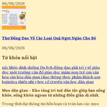
06/08/2026
Thơ Đồng Dao Về Các Loại Quả Ngọt Ngào Cho Bé
06/08/2026
Từ khóa nổi bật
sức khỏe
dinh dưỡng
Du lịch
đồng dao
giải trí
y tế
giáo
dục
môi trường
câu đố
giáo dục mầm non
trẻ em
văn
hóa
văn hóa dân gian
Giao thông
thực phẩm
khách sạn
logistics
thiếu nhi
y học cổ truyền
văn học dân gian
Mẹo dân gian – Kho tàng trí tuệ dân tộc giúp bạn sống
khỏe, sống khôn ngoan từ những điều giản dị nhất.
Trong thời đại thông tin hỗn loạn và tràn lan các mẹo