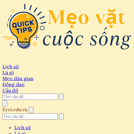
Lịch sử
Là gì
Mẹo dân gian
Đồng dao
Câu đố
Erci.edu.vn
Lịch sử
Là gì