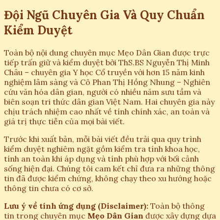
Đội Ngũ Chuyên Gia Và Quy Chuẩn
Kiểm Duyệt
Toàn bộ nội dung chuyên mục Mẹo Dân Gian được trực
tiếp trấn giữ và kiểm duyệt bởi ThS.BS Nguyễn Thị Minh
Châu – chuyên gia Y học Cổ truyền với hơn 15 năm kinh
nghiệm lâm sàng và Cô Phan Thị Hồng Nhung – Nghiên
cứu văn hóa dân gian, người có nhiều năm sưu tầm và
biên soạn tri thức dân gian Việt Nam. Hai chuyên gia này
chịu trách nhiệm cao nhất về tính chính xác, an toàn và
giá trị thực tiễn của mọi bài viết.
Trước khi xuất bản, mỗi bài viết đều trải qua quy trình
kiểm duyệt nghiêm ngặt gồm kiểm tra tính khoa học,
tính an toàn khi áp dụng và tính phù hợp với bối cảnh
sống hiện đại. Chúng tôi cam kết chỉ đưa ra những thông
tin đã được kiểm chứng, không chạy theo xu hướng hoặc
thông tin chưa có cơ sở.
Lưu ý về tính ứng dụng (Disclaimer):
Toàn bộ thông
tin trong chuyên mục
Mẹo Dân Gian
được xây dựng dựa