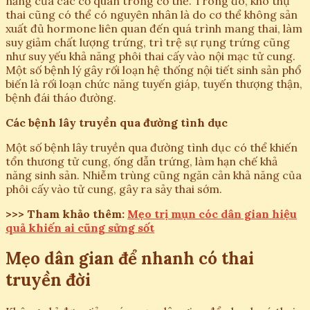
năng của các cơ quan trong cơ thể. Trong đó, khó thụ
thai cũng có thể có nguyên nhân là do cơ thể không sản
xuất đủ hormone liên quan đến quá trình mang thai, làm
suy giảm chất lượng trứng, trì trệ sự rụng trứng cũng
như suy yếu khả năng phôi thai cấy vào nội mạc tử cung.
Một số bệnh lý gây rối loạn hệ thống nội tiết sinh sản phổ
biến là rối loạn chức năng tuyến giáp, tuyến thượng thận,
bệnh đái tháo đường.
Các bệnh lây truyền qua đường tình dục
Một số bệnh lây truyền qua đường tình dục có thể khiến
tổn thương tử cung, ống dẫn trứng, làm hạn chế khả
năng sinh sản. Nhiễm trùng cũng ngăn cản khả năng của
phôi cấy vào tử cung, gây ra sảy thai sớm.
>>> Tham khảo thêm:
Mẹo trị mụn cóc dân gian hiệu
quả khiến ai cũng sửng sốt
Mẹo dân gian để nhanh có thai
truyền đời