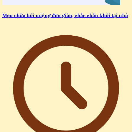
Mẹo chữa hôi miệng đơn giản, chắc chắn khỏi tại nhà