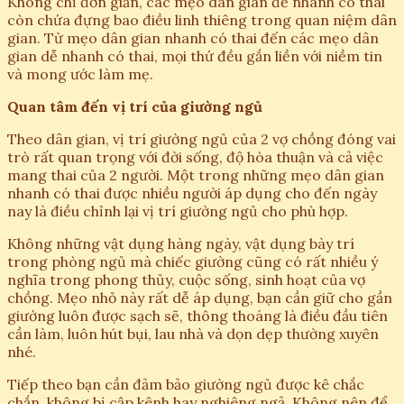
Không chỉ đơn giản, các mẹo dân gian để nhanh có thai
còn chứa đựng bao điều linh thiêng trong quan niệm dân
gian. Từ mẹo dân gian nhanh có thai đến các mẹo dân
gian dễ nhanh có thai, mọi thứ đều gắn liền với niềm tin
và mong ước làm mẹ.
Quan tâm đến vị trí của giường ngủ
Theo dân gian, vị trí giường ngủ của 2 vợ chồng đóng vai
trò rất quan trọng với đời sống, độ hòa thuận và cả việc
mang thai của 2 người. Một trong những mẹo dân gian
nhanh có thai được nhiều người áp dụng cho đến ngày
nay là điều chỉnh lại vị trí giường ngủ cho phù hợp.
Không những vật dụng hàng ngày, vật dụng bày trí
trong phòng ngủ mà chiếc giường cũng có rất nhiều ý
nghĩa trong phong thủy, cuộc sống, sinh hoạt của vợ
chồng. Mẹo nhỏ này rất dễ áp dụng, bạn cần giữ cho gần
giường luôn được sạch sẽ, thông thoáng là điều đầu tiên
cần làm, luôn hút bụi, lau nhà và dọn dẹp thường xuyên
nhé.
Tiếp theo bạn cần đảm bảo giường ngủ được kê chắc
chắn, không bị cập kênh hay nghiêng ngả. Không nên để