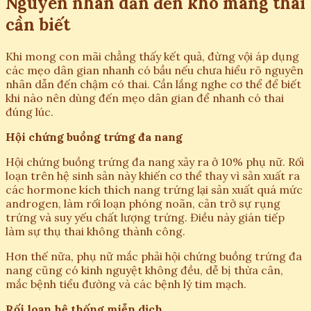
Nguyên nhân dẫn đến khó mang thai
cần biết
Khi mong con mãi chẳng thấy kết quả, đừng vội áp dụng
các mẹo dân gian nhanh có bầu nếu chưa hiểu rõ nguyên
nhân dẫn đến chậm có thai. Cần lắng nghe cơ thể để biết
khi nào nên dùng đến mẹo dân gian để nhanh có thai
đúng lúc.
Hội chứng buồng trứng đa nang
Hội chứng buồng trứng đa nang xảy ra ở 10% phụ nữ. Rối
loạn trên hệ sinh sản này khiến cơ thể thay vì sản xuất ra
các hormone kích thích nang trứng lại sản xuất quá mức
androgen, làm rối loạn phóng noãn, cản trở sự rụng
trứng và suy yếu chất lượng trứng. Điều này gián tiếp
làm sự thụ thai không thành công.
Hơn thế nữa, phụ nữ mắc phải hội chứng buồng trứng đa
nang cũng có kinh nguyệt không đều, dễ bị thừa cân,
mắc bệnh tiểu đường và các bệnh lý tim mạch.
Rối loạn hệ thống miễn dịch