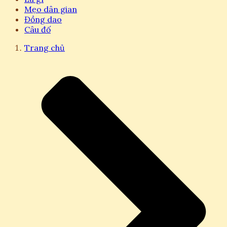
Mẹo dân gian
Đồng dao
Câu đố
Trang chủ