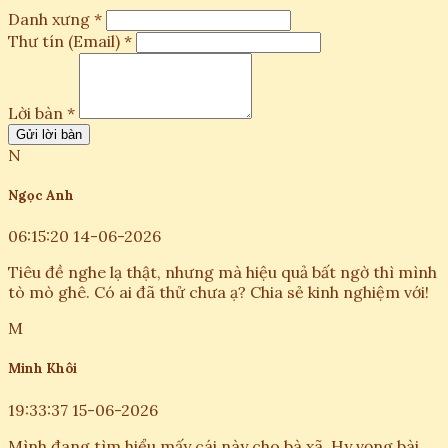
Danh xưng *
Thư tín (Email) *
Lời bàn *
Gửi lời bàn
N
Ngọc Anh
06:15:20 14-06-2026
Tiêu đề nghe lạ thật, nhưng mà hiệu quả bất ngờ thì mình
tò mò ghê. Có ai đã thử chưa ạ? Chia sẻ kinh nghiệm với!
M
Minh Khôi
19:33:37 15-06-2026
Mình đang tìm hiểu mấy cái này cho bà xã. Hy vọng bài