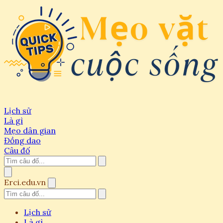
Lịch sử
Là gì
Mẹo dân gian
Đồng dao
Câu đố
Erci.edu.vn
Lịch sử
Là gì