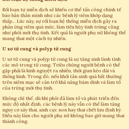
Rối loạn tự miễn dịch sẽ khiến cơ thể tấn công chính tế
bào bản thân mình như các bệnh lý viêm khớp dạng
thấp... Lúc này, sự rối loạn hệ thống miễn dịch gây ra
phản ứng viêm quá mức, làm tiêu hủy tinh trùng cũng
như phôi mới thụ tinh. Kết quả là người phụ nữ không thể
mang thai một cách tự nhiên.
U xơ tử cung và polyp tử cung
U xơ tử cung và polyp tử cung là sự tăng sinh lành tính
các mô trong tử cung. Triệu chứng người bệnh có thể
gặp phải là kinh nguyệt ra nhiều, thời gian kéo dài và
thống kinh. Trong đó, nếu khối tân sinh quá bất thường
trên niêm mạc sẽ cản trở khả năng bám dính và làm tổ
của trứng mới thụ tinh.
Không chỉ thế, dù khi phôi đã làm tổ và phát triển đến
mức độ nhất định, các bệnh lý này vẫn có thể làm tăng
nguy cơ sảy thai, sinh cực non hay thai chết lưu định kỳ.
Điều này làm cho người phụ nữ không bao giờ mang thai
thành công.