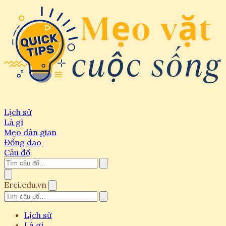
Lịch sử
Là gì
Mẹo dân gian
Đồng dao
Câu đố
Erci.edu.vn
Lịch sử
Là gì