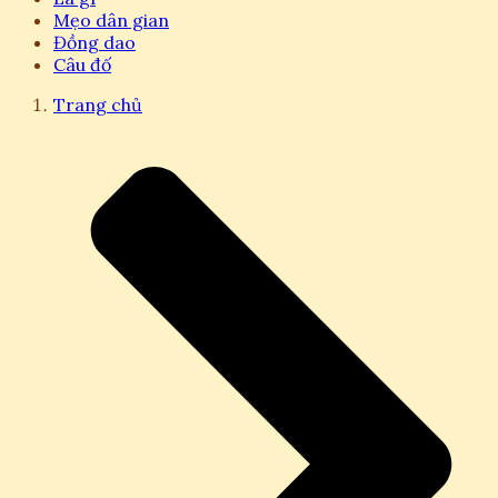
Mẹo dân gian
Đồng dao
Câu đố
Trang chủ