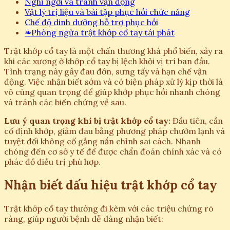
Nghỉ ngơi và tránh vận động
Vật lý trị liệu và bài tập phục hồi chức năng
Chế độ dinh dưỡng hỗ trợ phục hồi
❧
Phòng ngừa trật khớp cổ tay tái phát
Trật khớp cổ tay là một chấn thương khá phổ biến, xảy ra
khi các xương ở khớp cổ tay bị lệch khỏi vị trí ban đầu.
Tình trạng này gây đau đớn, sưng tấy và hạn chế vận
động. Việc nhận biết sớm và có biện pháp xử lý kịp thời là
vô cùng quan trọng để giúp khớp phục hồi nhanh chóng
và tránh các biến chứng về sau.
Lưu ý quan trọng khi bị trật khớp cổ tay:
Đầu tiên, cần
cố định khớp, giảm đau bằng phương pháp chườm lạnh và
tuyệt đối không cố gắng nắn chỉnh sai cách. Nhanh
chóng đến cơ sở y tế để được chẩn đoán chính xác và có
phác đồ điều trị phù hợp.
Nhận biết dấu hiệu trật khớp cổ tay
Trật khớp cổ tay thường đi kèm với các triệu chứng rõ
ràng, giúp người bệnh dễ dàng nhận biết: