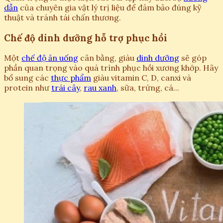
dẫn
của chuyên gia vật lý trị liệu để đảm bảo đúng kỹ
thuật và tránh tái chấn thương.
Chế độ dinh dưỡng hỗ trợ phục hồi
Một
chế độ ăn uống
cân bằng, giàu
dinh dưỡng
sẽ góp
phần quan trọng vào quá trình phục hồi xương khớp. Hãy
bổ sung các
thực phẩm
giàu vitamin C, D, canxi và
protein như
trái cây
,
rau xanh
, sữa, trứng, cá...