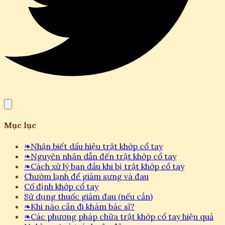
Mục lục
❧
Nhận biết dấu hiệu trật khớp cổ tay
❧
Nguyên nhân dẫn đến trật khớp cổ tay
❧
Cách xử lý ban đầu khi bị trật khớp cổ tay
Chườm lạnh để giảm sưng và đau
Cố định khớp cổ tay
Sử dụng thuốc giảm đau (nếu cần)
❧
Khi nào cần đi khám bác sĩ?
❧
Các phương pháp chữa trật khớp cổ tay hiệu quả