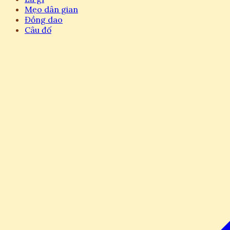
Mẹo dân gian
Đồng dao
Câu đố