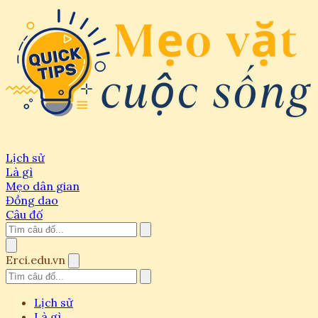
Lịch sử
Là gì
Mẹo dân gian
Đồng dao
Câu đố
Erci.edu.vn
Lịch sử
Là gì