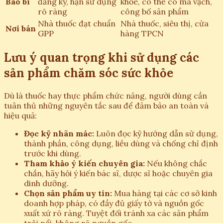
Bao bì
đăng ký, hạn sử dụng
khỏe, có thể có mã vạch,
rõ ràng
công bố sản phẩm
Nhà thuốc đạt chuẩn
Nhà thuốc, siêu thị, cửa
Nơi bán
GPP
hàng TPCN
Lưu ý quan trọng khi sử dụng các
sản phẩm chăm sóc sức khỏe
Dù là thuốc hay thực phẩm chức năng, người dùng cần
tuân thủ những nguyên tắc sau để đảm bảo an toàn và
hiệu quả:
Đọc kỹ nhãn mác:
Luôn đọc kỹ hướng dẫn sử dụng,
thành phần, công dụng, liều dùng và chống chỉ định
trước khi dùng.
Tham khảo ý kiến chuyên gia:
Nếu không chắc
chắn, hãy hỏi ý kiến bác sĩ, dược sĩ hoặc chuyên gia
dinh dưỡng.
Chọn sản phẩm uy tín:
Mua hàng tại các cơ sở kinh
doanh hợp pháp, có đầy đủ giấy tờ và nguồn gốc
xuất xứ rõ ràng. Tuyệt đối tránh xa các sản phẩm
trôi nổi, không rõ nguồn gốc.