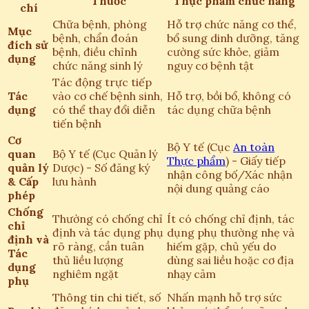
Thuốc
Thực phẩm chức năng
chí
Chữa bệnh, phòng
Hỗ trợ chức năng cơ thể,
Mục
bệnh, chẩn đoán
bổ sung dinh dưỡng, tăng
đích sử
bệnh, điều chỉnh
cường sức khỏe, giảm
dụng
chức năng sinh lý
nguy cơ bệnh tật
Tác động trực tiếp
Tác
vào cơ chế bệnh sinh,
Hỗ trợ, bồi bổ, không có
dụng
có thể thay đổi diễn
tác dụng chữa bệnh
tiến bệnh
Cơ
Bộ Y tế (Cục
An toàn
quan
Bộ Y tế (Cục Quản lý
Thực phẩm
) - Giấy tiếp
quản lý
Dược) - Số đăng ký
nhận công bố/Xác nhận
& Cấp
lưu hành
nội dung quảng cáo
phép
Chống
Thường có chống chỉ
Ít có chống chỉ định, tác
chỉ
định và tác dụng phụ
dụng phụ thường nhẹ và
định và
rõ ràng, cần tuân
hiếm gặp, chủ yếu do
Tác
thủ liều lượng
dùng sai liều hoặc cơ địa
dụng
nghiêm ngặt
nhạy cảm
phụ
Thông tin chi tiết, số
Nhấn mạnh hỗ trợ sức