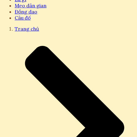
Mẹo dân gian
Đồng dao
Câu đố
Trang chủ