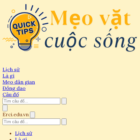
Lịch sử
Là gì
Mẹo dân gian
Đồng dao
Câu đố
Erci.edu.vn
Lịch sử
Là gì