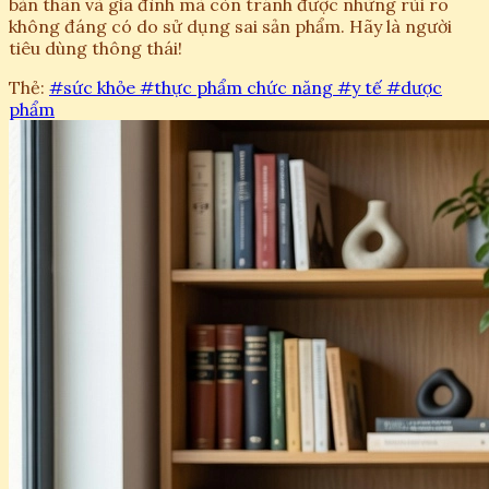
bản thân và gia đình mà còn tránh được những rủi ro
không đáng có do sử dụng sai sản phẩm. Hãy là người
tiêu dùng thông thái!
Thẻ:
#sức khỏe
#thực phẩm chức năng
#y tế
#dược
phẩm