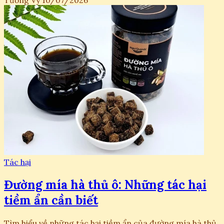
Tường Vy
10/07/2026
Tác hại
Đường mía hà thủ ô: Những tác hại
tiềm ẩn cần biết
Tìm hiểu về những tác hại tiềm ẩn của đường mía hà thủ