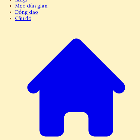
Mẹo dân gian
Đồng dao
Câu đố