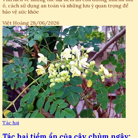
ô, cách sử dụng an toàn và những lưu ý quan trọng để
bảo vệ sức khỏe
Việt Hoàng
28/06/2026
Tác hại
Tác hại tiềm ẩn của cây chùm ngây: