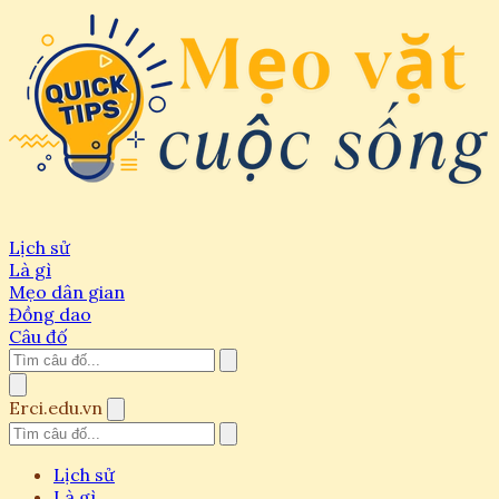
Lịch sử
Là gì
Mẹo dân gian
Đồng dao
Câu đố
Erci.edu.vn
Lịch sử
Là gì