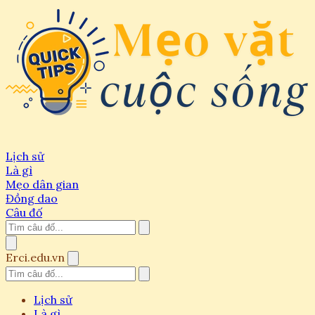
Lịch sử
Là gì
Mẹo dân gian
Đồng dao
Câu đố
Erci.edu.vn
Lịch sử
Là gì