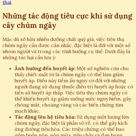
thai
.
Những tác động tiêu cực khi sử dụng
cây chùm ngây
Mặc dù sở hữu nhiều dưỡng chất quý giá, việc tiêu thụ
chùm ngây cần được cân nhắc, đặc biệt là đối với một số
nhóm người và trong các tình huống cụ thể. Dưới đây là
những tác hại cần lưu ý:
Ảnh hưởng đến huyết áp:
Một số nghiên cứu cho
thấy chiết xuất từ lá chùm ngây có thể làm giảm
huyết áp. Điều này tiềm ẩn nguy cơ đối với những
người đang sử dụng thuốc điều trị huyết áp hoặc có
tiền sử huyết áp thấp. Việc tiêu thụ chùm ngây có
thể khiến huyết áp giảm xuống mức nguy hiểm, gây
chóng mặt, choáng váng và các biến chứng tim
mạch khác.
Tác động lên hệ tiêu hóa:
Sử dụng một lượng lớn
chùm ngây, đặc biệt là phần vỏ rễ, có thể gây kích
ứng đường tiêu hóa. Các triệu chứng có thể bao
gồm buồn nôn, nôn mửa, tiêu chảy và đau bụng.