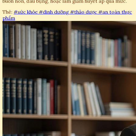
buồn nôn, đau bụng, hoặc làm giảm huyết áp quá mức.
Thẻ:
#sức khỏe
#dinh dưỡng
#thảo dược
#an toàn thực
phẩm