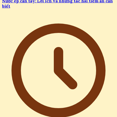
Nước ép cần tây: Lợi ích và những tác hại tiềm ẩn cần
biết