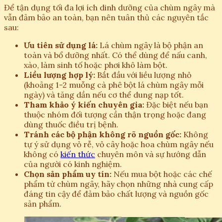
Để tận dụng tối đa lợi ích dinh dưỡng của chùm ngây mà
vẫn đảm bảo an toàn, bạn nên tuân thủ các nguyên tắc
sau:
Ưu tiên sử dụng lá:
Lá chùm ngây là bộ phận an
toàn và bổ dưỡng nhất. Có thể dùng để nấu canh,
xào, làm sinh tố hoặc phơi khô làm bột.
Liều lượng hợp lý:
Bắt đầu với liều lượng nhỏ
(khoảng 1-2 muỗng cà phê bột lá chùm ngây mỗi
ngày) và tăng dần nếu cơ thể dung nạp tốt.
Tham khảo ý kiến chuyên gia:
Đặc biệt nếu bạn
thuộc nhóm đối tượng cần thận trọng hoặc đang
dùng thuốc điều trị bệnh.
Tránh các bộ phận không rõ nguồn gốc:
Không
tự ý sử dụng vỏ rễ, vỏ cây hoặc hoa chùm ngây nếu
không có
kiến thức
chuyên môn và sự hướng dẫn
của người có kinh nghiệm.
Chọn sản phẩm uy tín:
Nếu mua bột hoặc các chế
phẩm từ chùm ngây, hãy chọn những nhà cung cấp
đáng tin cậy để đảm bảo chất lượng và nguồn gốc
sản phẩm.