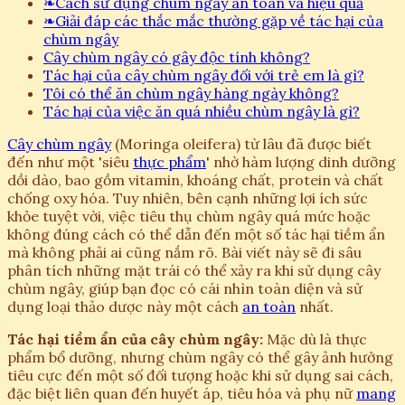
❧
Cách sử dụng chùm ngây an toàn và hiệu quả
❧
Giải đáp các thắc mắc thường gặp về tác hại của
chùm ngây
Cây chùm ngây có gây độc tính không?
Tác hại của cây chùm ngây đối với trẻ em là gì?
Tôi có thể ăn chùm ngây hàng ngày không?
Tác hại của việc ăn quá nhiều chùm ngây là gì?
Cây chùm ngây
(Moringa oleifera) từ lâu đã được biết
đến như một 'siêu
thực phẩm
' nhờ hàm lượng dinh dưỡng
dồi dào, bao gồm vitamin, khoáng chất, protein và chất
chống oxy hóa. Tuy nhiên, bên cạnh những lợi ích sức
khỏe tuyệt vời, việc tiêu thụ chùm ngây quá mức hoặc
không đúng cách có thể dẫn đến một số tác hại tiềm ẩn
mà không phải ai cũng nắm rõ. Bài viết này sẽ đi sâu
phân tích những mặt trái có thể xảy ra khi sử dụng cây
chùm ngây, giúp bạn đọc có cái nhìn toàn diện và sử
dụng loại thảo dược này một cách
an toàn
nhất.
Tác hại tiềm ẩn của cây chùm ngây:
Mặc dù là thực
phẩm bổ dưỡng, nhưng chùm ngây có thể gây ảnh hưởng
tiêu cực đến một số đối tượng hoặc khi sử dụng sai cách,
đặc biệt liên quan đến huyết áp, tiêu hóa và phụ nữ
mang