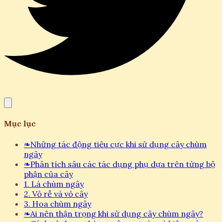
Mục lục
❧
Những tác động tiêu cực khi sử dụng cây chùm
ngây
❧
Phân tích sâu các tác dụng phụ dựa trên từng bộ
phận của cây
1. Lá chùm ngây
2. Vỏ rễ và vỏ cây
3. Hoa chùm ngây
❧
Ai nên thận trọng khi sử dụng cây chùm ngây?