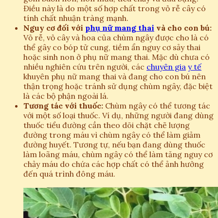
Điều này là do một số hợp chất trong vỏ rễ cây có
tính chất nhuận tràng mạnh.
Nguy cơ đối với
phụ nữ mang thai
và cho con bú:
Vỏ rễ, vỏ cây và hoa của chùm ngây được cho là có
thể gây co bóp tử cung, tiềm ẩn nguy cơ sảy thai
hoặc sinh non ở phụ nữ mang thai. Mặc dù chưa có
nhiều nghiên cứu trên người, các
chuyên gia
y tế
khuyên phụ nữ mang thai và đang cho con bú nên
thận trọng hoặc tránh sử dụng chùm ngây, đặc biệt
là các bộ phận ngoài lá.
Tương tác với thuốc:
Chùm ngây có thể tương tác
với một số loại thuốc. Ví dụ, những người đang dùng
thuốc tiểu đường cần theo dõi chặt chẽ lượng
đường trong máu vì chùm ngây có thể làm giảm
đường huyết. Tương tự, nếu bạn đang dùng thuốc
làm loãng máu, chùm ngây có thể làm tăng nguy cơ
chảy máu do chứa các hợp chất có thể ảnh hưởng
đến quá trình đông máu.