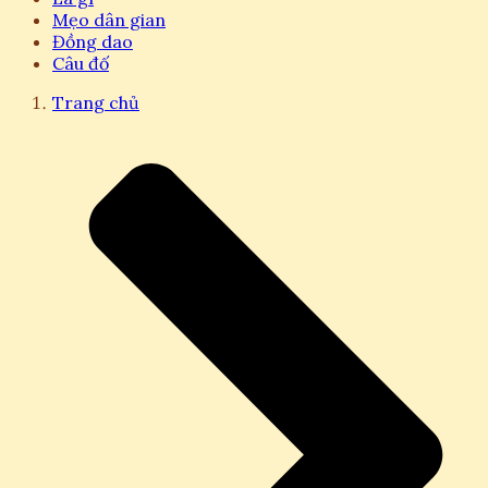
Mẹo dân gian
Đồng dao
Câu đố
Trang chủ