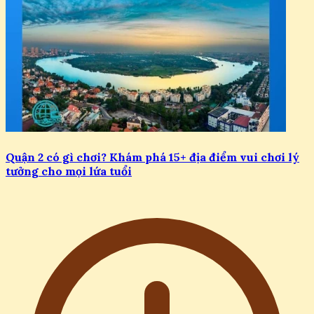
Quận 2 có gì chơi? Khám phá 15+ địa điểm vui chơi lý
tưởng cho mọi lứa tuổi