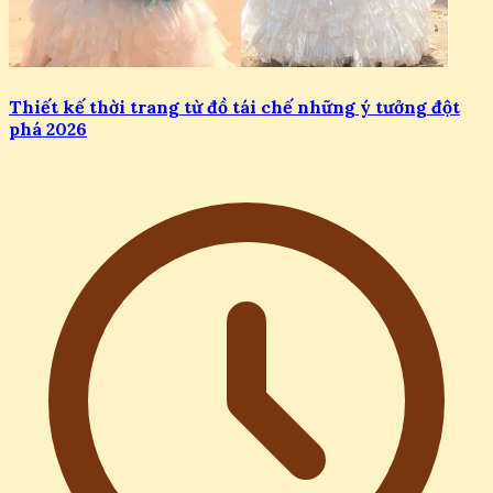
Thiết kế thời trang từ đồ tái chế những ý tưởng đột
phá 2026