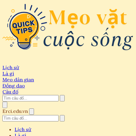
Lịch sử
Là gì
Mẹo dân gian
Đồng dao
Câu đố
Erci.edu.vn
Lịch sử
Là gì