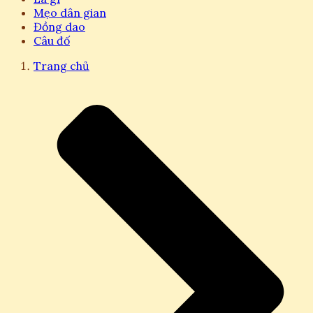
Mẹo dân gian
Đồng dao
Câu đố
Trang chủ