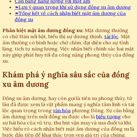
Cân bằng năng lượng với mặt âm
❧
Lưu ý quan trọng khi sử dụng đồng xu âm dương
❧
Tổng kết về cách nhận biết mặt âm dương của
đồng xu
Phân biệt mặt âm dương đồng xu:
Mặt dương thường
có chữ Hán nổi bật, biểu thị sự dương thịnh,
tài lộc
. Mặt
âm thường có hình hoặc chữ chìm, đại diện cho sự tĩnh
lặng, tích tụ năng lượng. Việc nhận biết chính xác hai mặt
này giúp phát huy tối đa công năng phong thủy của đồng
xu.
Khám phá ý nghĩa sâu sắc của đồng
xu âm dương
Đồng xu âm dương, hay còn gọi là tiền xu phong thủy, từ
lâu đã được xem là vật phẩm mang ý nghĩa tâm linh và tài
lộc quan trọng trong
văn hóa
phương Đông. Sự cân bằng
âm dương trên mỗi đồng xu được cho là
biểu tượng
cho
sự hài hòa của vũ trụ, thu hút vận may và xua đuổi tà khí.
Việc hiểu rõ cách nhận biết mặt âm dương của đồng xu là
bước đầu tiên để khai thác trọn vẹn giá trị của chúng.