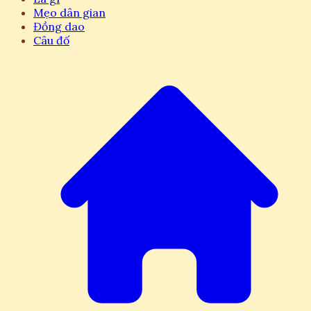
Mẹo dân gian
Đồng dao
Câu đố