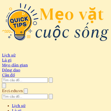
Lịch sử
Là gì
Mẹo dân gian
Đồng dao
Câu đố
Erci.edu.vn
Lịch sử
Là gì