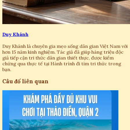
Duy Khánh
Duy Khánh là chuyên gia mẹo sống dân gian Việt Nam với
hơn 15 năm kinh nghiệm. Tác giả đã giúp hàng triệu độc
giả tiếp cận tri thức dân gian thiết thực, được kiểm
chứng qua thực tế tại Hành trình đi tìm tri thức trong
bạn.
Câu đố liên quan