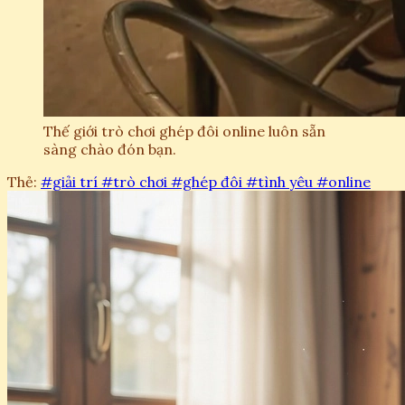
Thế giới trò chơi ghép đôi online luôn sẵn
sàng chào đón bạn.
Thẻ:
#giải trí
#trò chơi
#ghép đôi
#tình yêu
#online