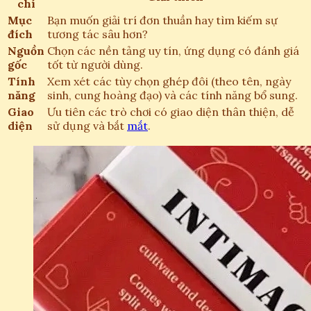
chí
Mục
Bạn muốn giải trí đơn thuần hay tìm kiếm sự
đích
tương tác sâu hơn?
Nguồn
Chọn các nền tảng uy tín, ứng dụng có đánh giá
gốc
tốt từ người dùng.
Tính
Xem xét các tùy chọn ghép đôi (theo tên, ngày
năng
sinh, cung hoàng đạo) và các tính năng bổ sung.
Giao
Ưu tiên các trò chơi có giao diện thân thiện, dễ
diện
sử dụng và bắt
mắt
.