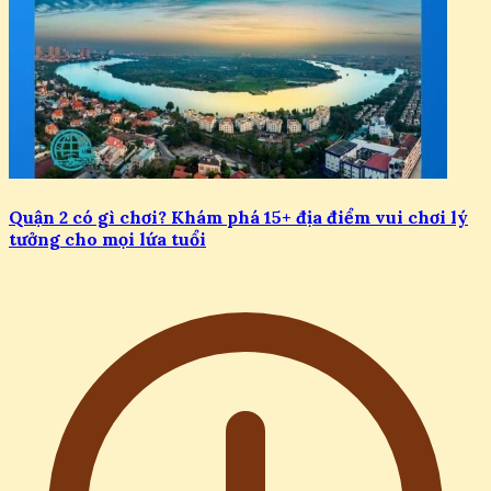
Quận 2 có gì chơi? Khám phá 15+ địa điểm vui chơi lý
tưởng cho mọi lứa tuổi