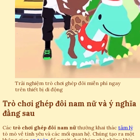
Trải nghiệm trò chơi ghép đôi miễn phí ngay
trên thiết bị di động
Trò chơi ghép đôi nam nữ và ý nghĩa
đằng sau
Các
trò chơi ghép đôi nam nữ
thường khai thác
tâm lý
tò mò về tình yêu và các mối quan hệ. Chúng tạo ra một