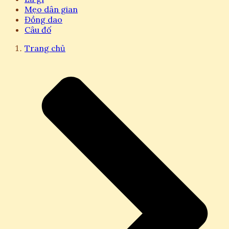
Mẹo dân gian
Đồng dao
Câu đố
Trang chủ