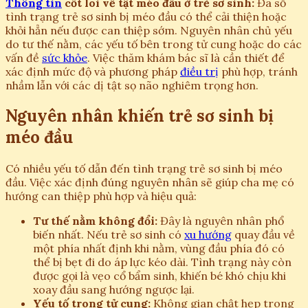
Thông tin
cốt lõi về tật méo đầu ở trẻ sơ sinh:
Đa số
tình trạng trẻ sơ sinh bị méo đầu có thể cải thiện hoặc
khỏi hẳn nếu được can thiệp sớm. Nguyên nhân chủ yếu
do tư thế nằm, các yếu tố bên trong tử cung hoặc do các
vấn đề
sức khỏe
. Việc thăm khám bác sĩ là cần thiết để
xác định mức độ và phương pháp
điều trị
phù hợp, tránh
nhầm lẫn với các dị tật sọ não nghiêm trọng hơn.
Nguyên nhân khiến trẻ sơ sinh bị
méo đầu
Có nhiều yếu tố dẫn đến tình trạng trẻ sơ sinh bị méo
đầu. Việc xác định đúng nguyên nhân sẽ giúp cha mẹ có
hướng can thiệp phù hợp và hiệu quả:
Tư thế nằm không đổi:
Đây là nguyên nhân phổ
biến nhất. Nếu trẻ sơ sinh có
xu hướng
quay đầu về
một phía nhất định khi nằm, vùng đầu phía đó có
thể bị bẹt đi do áp lực kéo dài. Tình trạng này còn
được gọi là vẹo cổ bẩm sinh, khiến bé khó chịu khi
xoay đầu sang hướng ngược lại.
Yếu tố trong tử cung:
Không gian chật hẹp trong