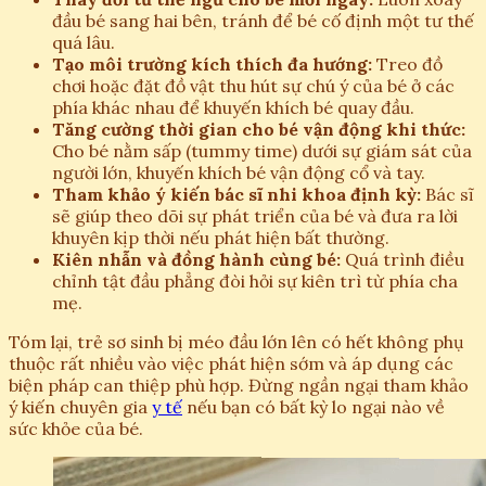
đầu bé sang hai bên, tránh để bé cố định một tư thế
quá lâu.
Tạo môi trường kích thích đa hướng:
Treo đồ
chơi hoặc đặt đồ vật thu hút sự chú ý của bé ở các
phía khác nhau để khuyến khích bé quay đầu.
Tăng cường thời gian cho bé vận động khi thức:
Cho bé nằm sấp (tummy time) dưới sự giám sát của
người lớn, khuyến khích bé vận động cổ và tay.
Tham khảo ý kiến bác sĩ nhi khoa định kỳ:
Bác sĩ
sẽ giúp theo dõi sự phát triển của bé và đưa ra lời
khuyên kịp thời nếu phát hiện bất thường.
Kiên nhẫn và đồng hành cùng bé:
Quá trình điều
chỉnh tật đầu phẳng đòi hỏi sự kiên trì từ phía cha
mẹ.
Tóm lại, trẻ sơ sinh bị méo đầu lớn lên có hết không phụ
thuộc rất nhiều vào việc phát hiện sớm và áp dụng các
biện pháp can thiệp phù hợp. Đừng ngần ngại tham khảo
ý kiến chuyên gia
y tế
nếu bạn có bất kỳ lo ngại nào về
sức khỏe của bé.