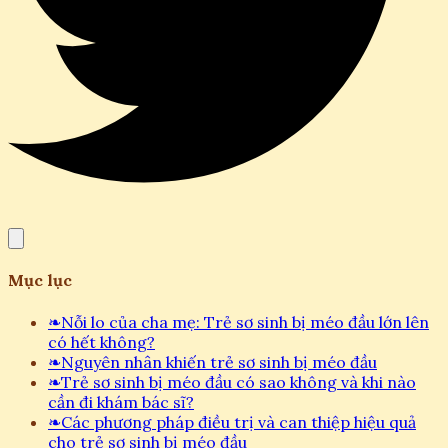
Mục lục
❧
Nỗi lo của cha mẹ: Trẻ sơ sinh bị méo đầu lớn lên
có hết không?
❧
Nguyên nhân khiến trẻ sơ sinh bị méo đầu
❧
Trẻ sơ sinh bị méo đầu có sao không và khi nào
cần đi khám bác sĩ?
❧
Các phương pháp điều trị và can thiệp hiệu quả
cho trẻ sơ sinh bị méo đầu