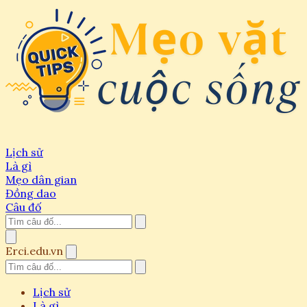
Lịch sử
Là gì
Mẹo dân gian
Đồng dao
Câu đố
Erci.edu.vn
Lịch sử
Là gì