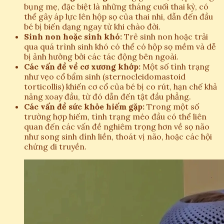
bụng mẹ, đặc biệt là những tháng cuối thai kỳ, có
thể gây áp lực lên hộp sọ của thai nhi, dẫn đến đầu
bé bị biến dạng ngay từ khi chào đời.
Sinh non hoặc sinh khó:
Trẻ sinh non hoặc trải
qua quá trình sinh khó có thể có hộp sọ mềm và dễ
bị ảnh hưởng bởi các tác động bên ngoài.
Các vấn đề về cơ xương khớp:
Một số tình trạng
như vẹo cổ bẩm sinh (sternocleidomastoid
torticollis) khiến cơ cổ của bé bị co rút, hạn chế khả
năng xoay đầu, từ đó dẫn đến tật đầu phẳng.
Các vấn đề sức khỏe hiếm gặp:
Trong một số
trường hợp hiếm, tình trạng méo đầu có thể liên
quan đến các vấn đề nghiêm trọng hơn về sọ não
như song sinh dính liền, thoát vị não, hoặc các hội
chứng di truyền.