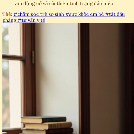
vận động cổ và cải thiện tình trạng đầu méo.
Thẻ:
#chăm sóc trẻ sơ sinh
#sức khỏe em bé
#tật đầu
phẳng
#tư vấn y tế