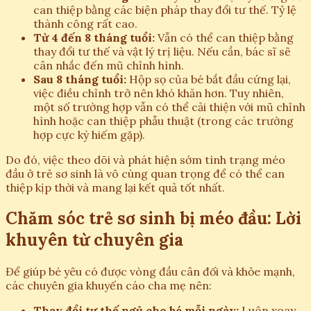
can thiệp bằng các biện pháp thay đổi tư thế. Tỷ lệ
thành công rất cao.
Từ 4 đến 8 tháng tuổi:
Vẫn có thể can thiệp bằng
thay đổi tư thế và vật lý trị liệu. Nếu cần, bác sĩ sẽ
cân nhắc đến mũ chỉnh hình.
Sau 8 tháng tuổi:
Hộp sọ của bé bắt đầu cứng lại,
việc điều chỉnh trở nên khó khăn hơn. Tuy nhiên,
một số trường hợp vẫn có thể cải thiện với mũ chỉnh
hình hoặc can thiệp phẫu thuật (trong các trường
hợp cực kỳ hiếm gặp).
Do đó, việc theo dõi và phát hiện sớm tình trạng méo
đầu ở trẻ sơ sinh là vô cùng quan trọng để có thể can
thiệp kịp thời và mang lại kết quả tốt nhất.
Chăm sóc trẻ sơ sinh bị méo đầu: Lời
khuyên từ chuyên gia
Để giúp bé yêu có được vòng đầu cân đối và khỏe mạnh,
các chuyên gia khuyến cáo cha mẹ nên:
Thay đổi tư thế ngủ cho bé mỗi ngày:
Luôn xoay