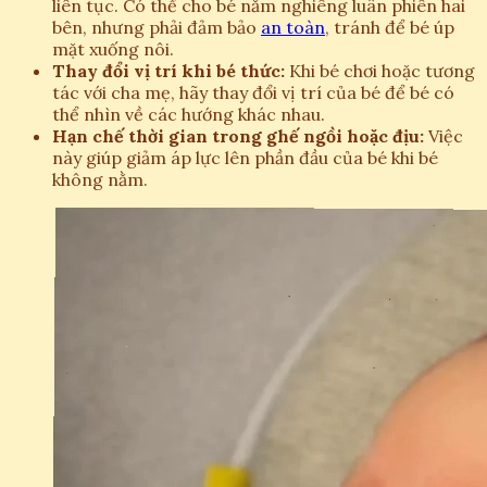
liên tục. Có thể cho bé nằm nghiêng luân phiên hai
bên, nhưng phải đảm bảo
an toàn
, tránh để bé úp
mặt xuống nôi.
Thay đổi vị trí khi bé thức:
Khi bé chơi hoặc tương
tác với cha mẹ, hãy thay đổi vị trí của bé để bé có
thể nhìn về các hướng khác nhau.
Hạn chế thời gian trong ghế ngồi hoặc địu:
Việc
này giúp giảm áp lực lên phần đầu của bé khi bé
không nằm.