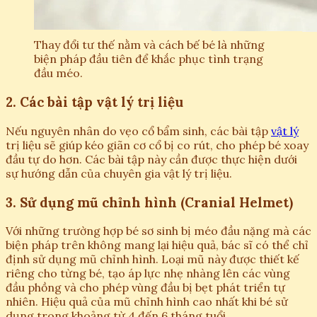
Thay đổi tư thế nằm và cách bế bé là những
biện pháp đầu tiên để khắc phục tình trạng
đầu méo.
2. Các bài tập vật lý trị liệu
Nếu nguyên nhân do vẹo cổ bẩm sinh, các bài tập
vật lý
trị liệu sẽ giúp kéo giãn cơ cổ bị co rút, cho phép bé xoay
đầu tự do hơn. Các bài tập này cần được thực hiện dưới
sự hướng dẫn của chuyên gia vật lý trị liệu.
3. Sử dụng mũ chỉnh hình (Cranial Helmet)
Với những trường hợp bé sơ sinh bị méo đầu nặng mà các
biện pháp trên không mang lại hiệu quả, bác sĩ có thể chỉ
định sử dụng mũ chỉnh hình. Loại mũ này được thiết kế
riêng cho từng bé, tạo áp lực nhẹ nhàng lên các vùng
đầu phồng và cho phép vùng đầu bị bẹt phát triển tự
nhiên. Hiệu quả của mũ chỉnh hình cao nhất khi bé sử
dụng trong khoảng từ 4 đến 6 tháng tuổi.