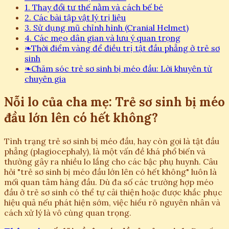
1. Thay đổi tư thế nằm và cách bế bé
2. Các bài tập vật lý trị liệu
3. Sử dụng mũ chỉnh hình (Cranial Helmet)
4. Các mẹo dân gian và lưu ý quan trọng
❧
Thời điểm vàng để điều trị tật đầu phẳng ở trẻ sơ
sinh
❧
Chăm sóc trẻ sơ sinh bị méo đầu: Lời khuyên từ
chuyên gia
Nỗi lo của cha mẹ: Trẻ sơ sinh bị méo
đầu lớn lên có hết không?
Tình trạng trẻ sơ sinh bị méo đầu, hay còn gọi là tật đầu
phẳng (plagiocephaly), là một vấn đề khá phổ biến và
thường gây ra nhiều lo lắng cho các bậc phụ huynh. Câu
hỏi "trẻ sơ sinh bị méo đầu lớn lên có hết không" luôn là
mối quan tâm hàng đầu. Dù đa số các trường hợp méo
đầu ở trẻ sơ sinh có thể tự cải thiện hoặc được khắc phục
hiệu quả nếu phát hiện sớm, việc hiểu rõ nguyên nhân và
cách xử lý là vô cùng quan trọng.