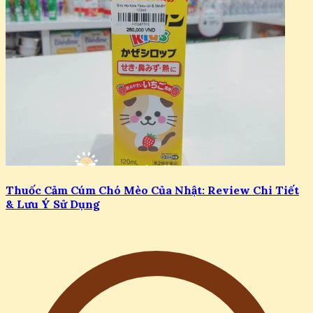
Thuốc Cảm Cúm Chó Mèo Của Nhật: Review Chi Tiết
& Lưu Ý Sử Dụng