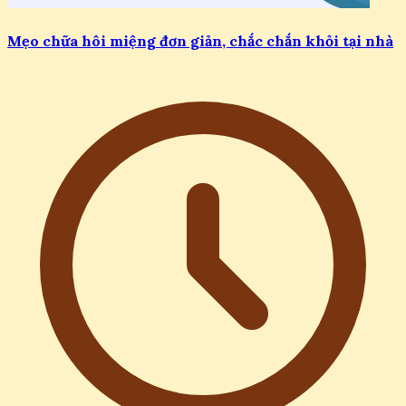
Mẹo chữa hôi miệng đơn giản, chắc chắn khỏi tại nhà