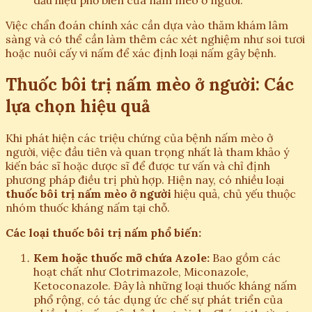
dấu hiệu phổ biến của nấm mèo ở người.
Việc chẩn đoán chính xác cần dựa vào thăm khám lâm
sàng và có thể cần làm thêm các xét nghiệm như soi tươi
hoặc nuôi cấy vi nấm để xác định loại nấm gây bệnh.
Thuốc bôi trị nấm mèo ở người: Các
lựa chọn hiệu quả
Khi phát hiện các triệu chứng của bệnh nấm mèo ở
người, việc đầu tiên và quan trọng nhất là tham khảo ý
kiến bác sĩ hoặc dược sĩ để được tư vấn và chỉ định
phương pháp điều trị phù hợp. Hiện nay, có nhiều loại
thuốc bôi trị nấm mèo ở người
hiệu quả, chủ yếu thuộc
nhóm thuốc kháng nấm tại chỗ.
Các loại thuốc bôi trị nấm phổ biến:
Kem hoặc thuốc mỡ chứa Azole:
Bao gồm các
hoạt chất như Clotrimazole, Miconazole,
Ketoconazole. Đây là những loại thuốc kháng nấm
phổ rộng, có tác dụng ức chế sự phát triển của