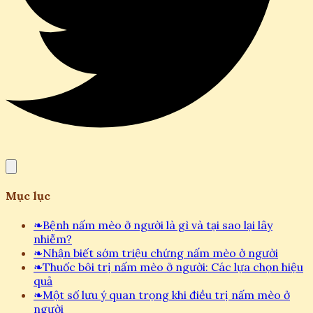
Mục lục
❧
Bệnh nấm mèo ở người là gì và tại sao lại lây
nhiễm?
❧
Nhận biết sớm triệu chứng nấm mèo ở người
❧
Thuốc bôi trị nấm mèo ở người: Các lựa chọn hiệu
quả
❧
Một số lưu ý quan trọng khi điều trị nấm mèo ở
người