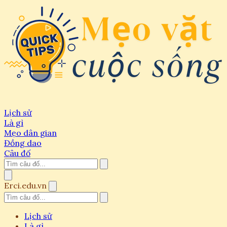
Lịch sử
Là gì
Mẹo dân gian
Đồng dao
Câu đố
Erci.edu.vn
Lịch sử
Là gì