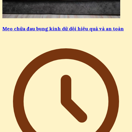
Mẹo chữa đau bụng kinh dữ dội hiệu quả và an toàn