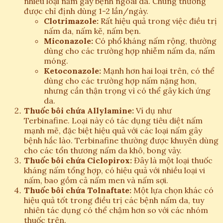
nhiều loại nấm gây bệnh ngoài da. Chúng thường
được chỉ định dùng 1-2 lần/ngày.
Clotrimazole:
Rất hiệu quả trong việc điều trị
nấm da, nấm kẽ, nấm bẹn.
Miconazole:
Có phổ kháng nấm rộng, thường
dùng cho các trường hợp nhiễm nấm da, nấm
móng.
Ketoconazole:
Mạnh hơn hai loại trên, có thể
dùng cho các trường hợp nấm nặng hơn,
nhưng cần thận trọng vì có thể gây kích ứng
da.
Thuốc bôi chứa Allylamine:
Ví dụ như
Terbinafine. Loại này có tác dụng tiêu diệt nấm
mạnh mẽ, đặc biệt hiệu quả với các loại nấm gây
bệnh hắc lào. Terbinafine thường được khuyên dùng
cho các tổn thương nấm da khô, bong vảy.
Thuốc bôi chứa Ciclopirox:
Đây là một loại thuốc
kháng nấm tổng hợp, có hiệu quả với nhiều loại vi
nấm, bao gồm cả nấm men và nấm sợi.
Thuốc bôi chứa Tolnaftate:
Một lựa chọn khác có
hiệu quả tốt trong điều trị các bệnh nấm da, tuy
nhiên tác dụng có thể chậm hơn so với các nhóm
thuốc trên.