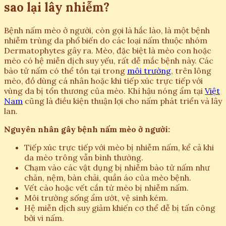
sao lại lây nhiễm?
Bệnh nấm mèo ở người, còn gọi là hắc lào, là một bệnh
nhiễm trùng da phổ biến do các loại nấm thuộc nhóm
Dermatophytes gây ra. Mèo, đặc biệt là mèo con hoặc
mèo có hệ miễn dịch suy yếu, rất dễ mắc bệnh này. Các
bào tử nấm có thể tồn tại trong
môi trường
, trên lông
mèo, đồ dùng cá nhân hoặc khi tiếp xúc trực tiếp với
vùng da bị tổn thương của mèo. Khí hậu nóng ẩm tại
Việt
Nam
cũng là điều kiện thuận lợi cho nấm phát triển và lây
lan.
Nguyên nhân gây bệnh nấm mèo ở người:
Tiếp xúc trực tiếp với mèo bị nhiễm nấm, kể cả khi
da mèo trông vẫn bình thường.
Chạm vào các vật dụng bị nhiễm bào tử nấm như
chăn, nệm, bàn chải, quần áo của mèo bệnh.
Vết cào hoặc vết cắn từ mèo bị nhiễm nấm.
Môi trường sống ẩm ướt, vệ sinh kém.
Hệ miễn dịch suy giảm khiến cơ thể dễ bị tấn công
bởi vi nấm.