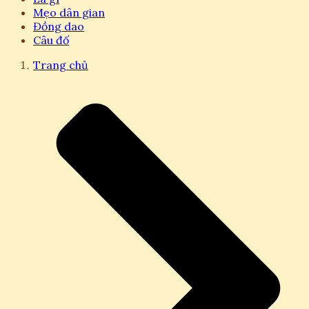
Mẹo dân gian
Đồng dao
Câu đố
Trang chủ