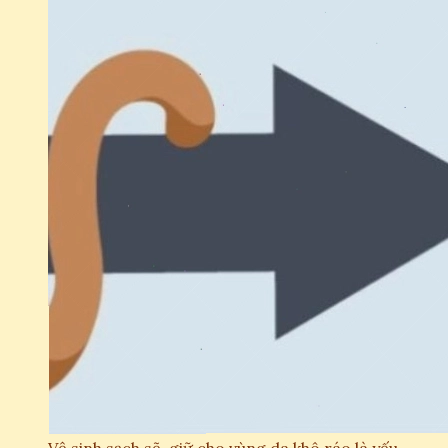
Vệ sinh sạch sẽ, giữ cho vùng da khô ráo là yếu