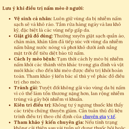
Lưu ý khi điều trị nấm mèo ở người:
Vệ sinh cá nhân:
Luôn giữ vùng da bị nhiễm nấm
sạch sẽ và khô ráo. Tắm rửa hàng ngày và lau khô
kỹ, đặc biệt là các vùng nếp gấp da.
Giặt giũ đồ dùng:
Thường xuyên giặt sạch quần áo,
chăn màn, khăn tắm đã tiếp xúc với vùng da nhiễm
nấm bằng nước nóng và phơi khô dưới ánh nắng
mặt trời để tiêu diệt bào tử nấm.
Cách ly mèo bệnh:
Tạm thời cách ly mèo bị nhiễm
nấm khỏi các thành viên khác trong gia đình và vật
nuôi khác cho đến khi mèo được điều trị khỏi hoàn
toàn. Tham khảo ý kiến bác sĩ thú y về phác đồ điều
trị cho mèo.
Tránh gãi:
Tuyệt đối không gãi vào vùng da bị nấm
vì có thể làm tổn thương nặng hơn, lan rộng nhiễm
trùng và gây bội nhiễm vi khuẩn.
Kiên trì điều trị:
Không tự ý ngưng thuốc khi thấy
các triệu chứng thuyên giảm. Cần tuân thủ đủ liệu
trình điều trị theo chỉ định của
chuyên gia
y tế
.
Tham khảo ý kiến chuyên gia:
Nếu tình trạng
không cải thiện sau vài tuần sử dụng thuốc bôi hoặc