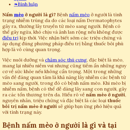
❧
Bình luận
Nấm
mèo
ở người là gì?
Bệnh
nấm mèo
ở người là tình
trạng nhiễm trùng da do các loại nấm Dermatophytes
gây ra, thường lây truyền từ mèo sang người. Bệnh có
thể gây ngứa, khó chịu và ảnh lan rộng nếu không được
điều trị
kịp thời. Việc nhận biết sớm các triệu chứng và
áp dụng đúng phương pháp điều trị bằng thuốc bôi phù
hợp là vô cùng quan trọng.
Việc nuôi dưỡng và
chăm sóc thú cưng
, đặc biệt là mèo,
mang lại nhiều niềm vui nhưng cũng tiềm ẩn những nguy
cơ về sức khỏe nếu không cẩn trọng. Một trong những
vấn đề đáng quan tâm là khả năng lây nhiễm các bệnh từ
mèo sang người, trong đó có bệnh nấm mèo. Khi mèo bị
nhiễm nấm, bệnh có thể dễ dàng lây sang con người, gây
ra các tổn thương trên da. Hiểu rõ về
nấm mèo ở người
,
nguyên nhân, triệu chứng và đặc biệt là các loại
thuốc
bôi trị nấm mèo ở người
sẽ giúp bạn ứng phó hiệu quả
với tình trạng này.
Bệnh nấm mèo ở người là gì và tại