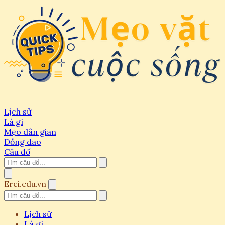
Lịch sử
Là gì
Mẹo dân gian
Đồng dao
Câu đố
Erci.edu.vn
Lịch sử
Là gì