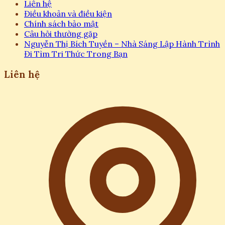
Liên hệ
Điều khoản và điều kiện
Chính sách bảo mật
Câu hỏi thường gặp
Nguyễn Thị Bích Tuyền – Nhà Sáng Lập Hành Trình
Đi Tìm Tri Thức Trong Bạn
Liên hệ