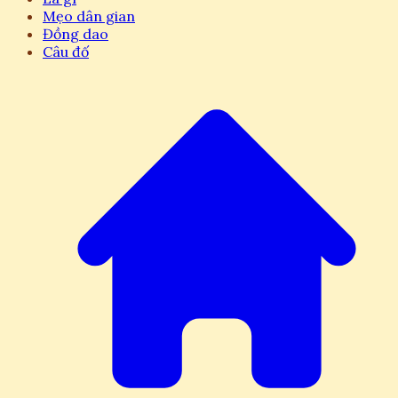
Mẹo dân gian
Đồng dao
Câu đố