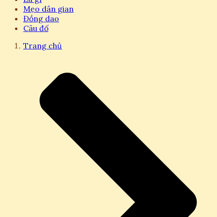
Mẹo dân gian
Đồng dao
Câu đố
Trang chủ