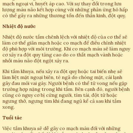
mạch ngoại vi, huyết áp cao. Với sự thay đổi trong lưu
lượng máu não kết hợp cùng với những phản ứng hô hấp
có thể gây ra những thương tổn đến thần kinh, đột quỵ.
Nhiệt độ nước
Nhiệt độ nước tắm chênh lệch với nhiệt độ của cơ thể sẽ
làm cơ thể giãn mạch hoặc co mạch để điều chỉnh nhiệt
độ phù hợp với môi trường. Khi co mạch máu sẽ làm nguy
cơ xảy ra đột quỵ tăng cao do co thắt mạch vành hoặc
nhồi máu não đột ngột xảy ra.
Khi tắm khuya, nếu xảy ra đột quỵ hoặc tai biến nhẹ sẽ
làm liệt mặt ngoại biên, té ngã do chóng mặt, cái lạnh
gây đau mỏi vai gáy. Người bệnh có thể tử vong nếu gặp
trường hợp nặng trong khi tắm. Bên cạnh đó, người bệnh
cũng có nguy cơ bị cứng người, tím tái, đột tử hoặc
ngưng thở, ngưng tim khi đang ngủ kể cả sau khi tắm
xong.
Tuổi tác
Việc tắm khuya sẽ dễ gây co mạch máu đối với những