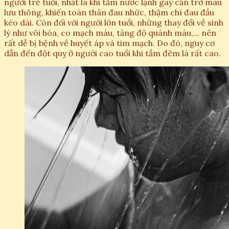
người trẻ tuổi, nhất là khi tắm nước lạnh gây cản trở máu
lưu thông, khiến toàn thân đau nhức, thậm chí đau đầu
kéo dài. Còn đối với người lớn tuổi, những thay đổi về sinh
lý như vôi hóa, co mạch máu, tăng độ quánh máu,... nên
rất dễ bị bệnh về huyết áp và tim mạch. Do đó, nguy cơ
dẫn đến đột quỵ ở người cao tuổi khi tắm đêm là rất cao.