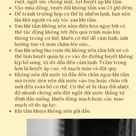
ruột, ngất xỉu, chóng mặt, tụt huyết áp khi tắm.
Vào mùa đông, tuyệt đối không tắm sau 23 giờ đêm.
Để tránh trường hợp cơ thể bị nhiễm lạnh, bạn nên
lâu khô người và sấy tóc sau khi tắm.
Sau khi tắm không nên nằm điều hòa ngay bởi có
thể tác động không tốt đến quá trình máu lưu
thông trong cơ thể, khiến cơ thể dễ cảm lạnh, ảnh
hưởng tim và máu chậm lên não,..
Sau khi uống bia rượu thì không nên tắm bởi nó có
thể làm huyết quản bị co vào do đường huyết không
kịp bổ sung, từ đó dẫn đến cảm lạnh. Trầm trọng
hơn là huyết áp cao, vỡ mạch máu và đột quỵ.
Không nên dội nước từ đầu đến chân ngay khi tắm
mà trước tiên nên dội nước vào tay hoặc chân rồi
mới đến toàn bộ cơ thể. Cơ thể sẽ bị thay đổi nhiệt
độ nhanh chóng nếu đột ngột dội nước thẳng từ
đỉnh đầu xuống, khiến động mạch hoặc các mao
mạch vỡ do áp lực.
Khi tắm khuya không nên gội đầu.