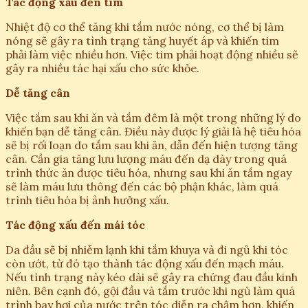
Tác động xấu đến tim
Nhiệt độ cơ thể tăng khi tắm nước nóng, cơ thể bị làm
nóng sẽ gây ra tình trạng tăng huyết áp và khiến tim
phải làm việc nhiều hơn. Việc tim phải hoạt động nhiều sẽ
gây ra nhiều tác hại xấu cho sức khỏe.
Dễ tăng cân
Việc tắm sau khi ăn và tắm đêm là một trong những lý do
khiến bạn dễ tăng cân. Điều này được lý giải là hệ tiêu hóa
sẽ bị rối loạn do tắm sau khi ăn, dẫn đến hiện tượng tăng
cân. Cần gia tăng lưu lượng máu đến dạ dày trong quá
trình thức ăn được tiêu hóa, nhưng sau khi ăn tắm ngay
sẽ làm máu lưu thông đến các bộ phận khác, làm quá
trình tiêu hóa bị ảnh hưởng xấu.
Tác động xấu đến mái tóc
Da đầu sẽ bị nhiễm lạnh khi tắm khuya và đi ngủ khi tóc
còn ướt, từ đó tạo thành tác động xấu đến mạch máu.
Nếu tình trạng này kéo dài sẽ gây ra chứng đau đầu kinh
niên. Bên cạnh đó, gội đầu và tắm trước khi ngủ làm quá
trình bay hơi của nước trên tóc diễn ra chậm hơn, khiến