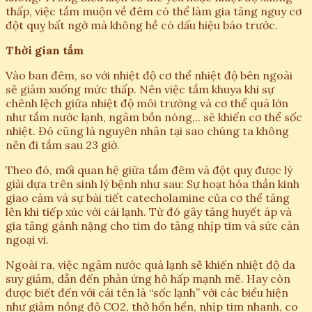
thấp, việc tắm muộn về đêm có thể làm gia tăng nguy cơ
đột quỵ bất ngờ mà không hề có dấu hiệu báo trước.
Thời gian tắm
Vào ban đêm, so với nhiệt độ cơ thể nhiệt độ bên ngoài
sẽ giảm xuống mức thấp. Nên việc tắm khuya khi sự
chênh lệch giữa nhiệt độ môi trường và cơ thể quá lớn
như tắm nước lạnh, ngâm bồn nóng,.. sẽ khiến cơ thể sốc
nhiệt. Đó cũng là nguyên nhân tại sao chúng ta không
nên đi tắm sau 23 giờ.
Theo đó, mối quan hệ giữa tắm đêm và đột quỵ được lý
giải dựa trên sinh lý bệnh như sau: Sự hoạt hóa thần kinh
giao cảm và sự bài tiết catecholamine của cơ thể tăng
lên khi tiếp xúc với cái lạnh. Từ đó gây tăng huyết áp và
gia tăng gánh nặng cho tim do tăng nhịp tim và sức cản
ngoại vi.
Ngoài ra, việc ngâm nước quá lạnh sẽ khiến nhiệt độ da
suy giảm, dẫn đến phản ứng hô hấp mạnh mẽ. Hay còn
được biết đến với cái tên là “sốc lạnh” với các biểu hiện
như giảm nồng độ CO2, thở hổn hển, nhịp tim nhanh, co