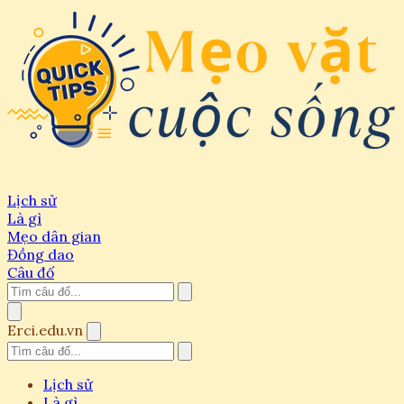
Lịch sử
Là gì
Mẹo dân gian
Đồng dao
Câu đố
Erci.edu.vn
Lịch sử
Là gì