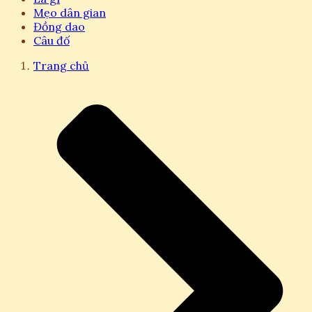
Mẹo dân gian
Đồng dao
Câu đố
Trang chủ