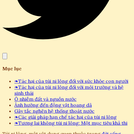
Mục lục
❧
Tác hại của túi ni lông đối với sức khỏe con người
❧
Tác hại của túi ni lông đối với môi trường và hệ
sinh thái
Ô nhiễm đất và nguồn nước
Ảnh hưởng đến động vật hoang dã
Gây tắc nghẽn hệ thống thoát nước
❧
Các giải pháp hạn chế tác hại của túi ni lông
❧
Tương lai không túi ni lông: Một mục tiêu khả thi
Túi ni lông, một vật dụng quen thuộc trong
đời sống