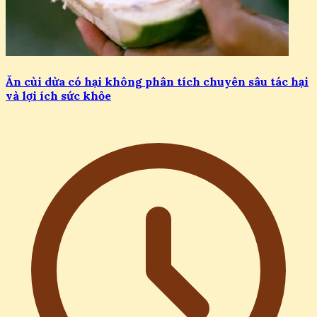
Ăn cùi dừa có hại không phân tích chuyên sâu tác hại
và lợi ích sức khỏe