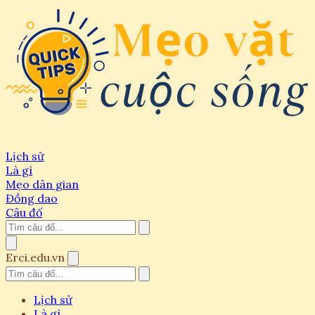
Lịch sử
Là gì
Mẹo dân gian
Đồng dao
Câu đố
Erci.edu.vn
Lịch sử
Là gì