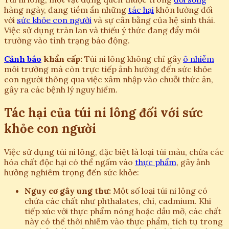
hàng ngày, đang tiềm ẩn những
tác hại
khôn lường đối
với
sức khỏe con người
và sự cân bằng của hệ sinh thái.
Việc sử dụng tràn lan và thiếu ý thức đang đẩy môi
trường vào tình trạng báo động.
Cảnh báo
khẩn cấp:
Túi ni lông không chỉ gây
ô nhiễm
môi trường mà còn trực tiếp ảnh hưởng đến sức khỏe
con người thông qua việc xâm nhập vào chuỗi thức ăn,
gây ra các bệnh lý nguy hiểm.
Tác hại của túi ni lông đối với sức
khỏe con người
Việc sử dụng túi ni lông, đặc biệt là loại túi màu, chứa các
hóa chất độc hại có thể ngấm vào
thực phẩm
, gây ảnh
hưởng nghiêm trọng đến sức khỏe:
Nguy cơ gây ung thư:
Một số loại túi ni lông có
chứa các chất như phthalates, chì, cadmium. Khi
tiếp xúc với thực phẩm nóng hoặc dầu mỡ, các chất
này có thể thôi nhiễm vào thực phẩm, tích tụ trong