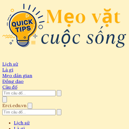
Lịch sử
Là gì
Mẹo dân gian
Đồng dao
Câu đố
Erci.edu.vn
Lịch sử
Là gì