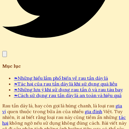
Mục lục
❧
Những hiểu lầm phổ biến về rau tần dày lá
❧
Tác hại của rau tần dày lá khi sử dụng quá liều
❧
Những lưu ý khi sử dụng rau tần ô và rau tàu bay
❧
Cách sử dụng rau tần dày lá an toàn và hiệu quả
Rau tần dày lá, hay còn gọi là húng chanh, là loại rau
gia
vị
quen thuộc trong bữa ăn của nhiều
gia đình
Việt. Tuy
nhiên, ít ai biết rằng loại rau này cũng tiềm ẩn những
tác
hại
không ngờ nếu sử dụng không đúng cách. Bài viết này
sẽ đi sâu phân tích những ảnh hưởng tiêu cực có thể xảy