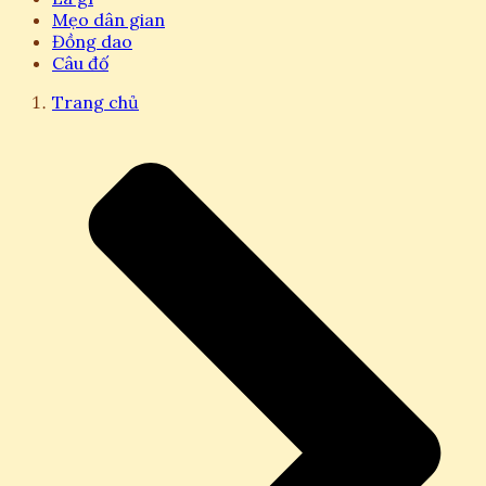
Mẹo dân gian
Đồng dao
Câu đố
Trang chủ