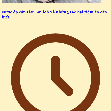
Nước ép cần tây: Lợi ích và những tác hại tiềm ẩn cần
biết