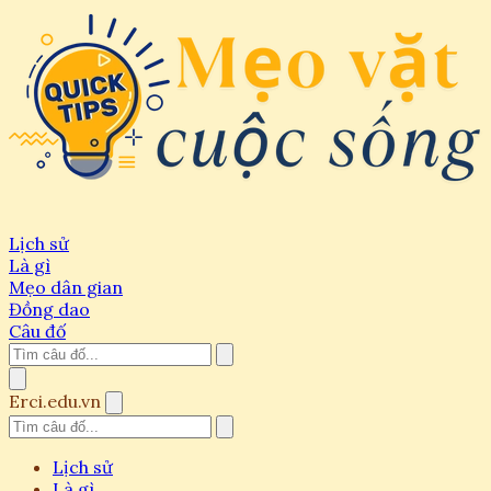
Lịch sử
Là gì
Mẹo dân gian
Đồng dao
Câu đố
Erci.edu.vn
Lịch sử
Là gì