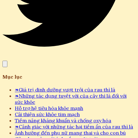
Mục lục
❧
Giá trị dinh dưỡng vượt trội của rau thì là
❧
Những tác dụng tuyệt vời của cây thì là đối với
sức khỏe
Hỗ trợ hệ tiêu hóa khỏe mạnh
Cải thiện sức khỏe tim mạch
Tiềm năng kháng khuẩn và chống oxy hóa
❧
Cảnh giác với những tác hại tiềm ẩn của rau thì là
Ảnh hưởng đến phụ nữ mang thai và cho con bú