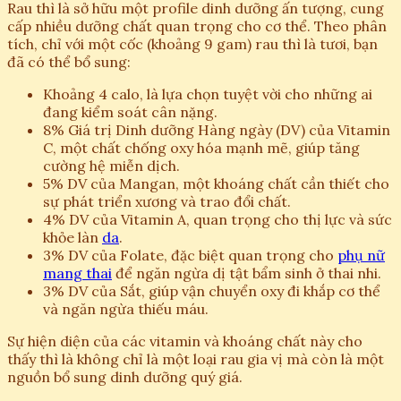
Rau thì là sở hữu một profile dinh dưỡng ấn tượng, cung
cấp nhiều dưỡng chất quan trọng cho cơ thể. Theo phân
tích, chỉ với một cốc (khoảng 9 gam) rau thì là tươi, bạn
đã có thể bổ sung:
Khoảng 4 calo, là lựa chọn tuyệt vời cho những ai
đang kiểm soát cân nặng.
8% Giá trị Dinh dưỡng Hàng ngày (DV) của Vitamin
C, một chất chống oxy hóa mạnh mẽ, giúp tăng
cường hệ miễn dịch.
5% DV của Mangan, một khoáng chất cần thiết cho
sự phát triển xương và trao đổi chất.
4% DV của Vitamin A, quan trọng cho thị lực và sức
khỏe làn
da
.
3% DV của Folate, đặc biệt quan trọng cho
phụ nữ
mang thai
để ngăn ngừa dị tật bẩm sinh ở thai nhi.
3% DV của Sắt, giúp vận chuyển oxy đi khắp cơ thể
và ngăn ngừa thiếu máu.
Sự hiện diện của các vitamin và khoáng chất này cho
thấy thì là không chỉ là một loại rau gia vị mà còn là một
nguồn bổ sung dinh dưỡng quý giá.