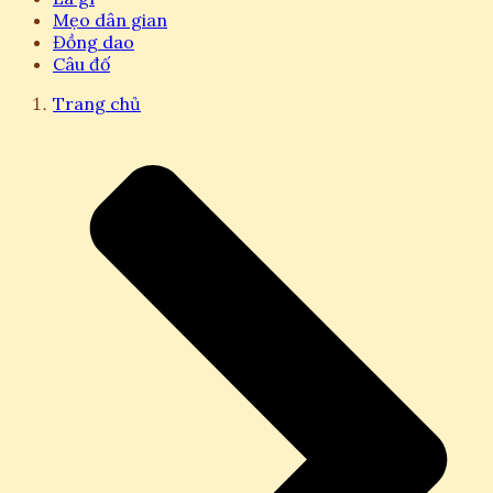
Mẹo dân gian
Đồng dao
Câu đố
Trang chủ