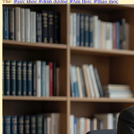
Thẻ:
#sức khỏe
#dinh dưỡng
#Ẩm thực
#thảo mộc