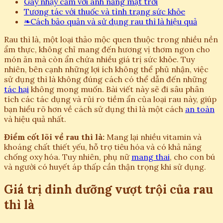
Gây nhạy cảm với ánh nắng mặt trời
Tương tác với thuốc và tình trạng sức khỏe
❧
Cách bảo quản và sử dụng rau thì là hiệu quả
Rau thì là, một loại thảo mộc quen thuộc trong nhiều nền
ẩm thực, không chỉ mang đến hương vị thơm ngon cho
món ăn mà còn ẩn chứa nhiều giá trị sức khỏe. Tuy
nhiên, bên cạnh những lợi ích không thể phủ nhận, việc
sử dụng thì là không đúng cách có thể dẫn đến những
tác hại
không mong muốn. Bài viết này sẽ đi sâu phân
tích các tác dụng và rủi ro tiềm ẩn của loại rau này, giúp
bạn hiểu rõ hơn về cách sử dụng thì là một cách
an toàn
và hiệu quả nhất.
Điểm cốt lõi về rau thì là:
Mang lại nhiều vitamin và
khoáng chất thiết yếu, hỗ trợ tiêu hóa và có khả năng
chống oxy hóa. Tuy nhiên, phụ nữ
mang thai
, cho con bú
và người có huyết áp thấp cần thận trọng khi sử dụng.
Giá trị dinh dưỡng vượt trội của rau
thì là