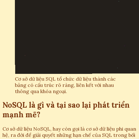
Cơ sở dữ liệu SQL tổ chức dữ liệu thành các
bảng có cấu trúc rõ ràng, liên kết với nhau
thông qua khóa ngoại.
NoSQL là gì và tại sao lại phát triển
mạnh mẽ?
Cơ sở dữ liệu NoSQL, hay còn gọi là cơ sở dữ liệu phi quan
hệ, ra đời để giải quyết những hạn chế của SQL trong bối