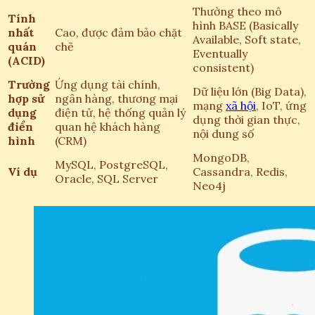
Thường theo mô
Tính
hình BASE (Basically
nhất
Cao, được đảm bảo chặt
Available, Soft state,
quán
chẽ
Eventually
(ACID)
consistent)
Trường
Ứng dụng tài chính,
Dữ liệu lớn (Big Data),
hợp sử
ngân hàng, thương mại
mạng
xã hội
, IoT, ứng
dụng
điện tử, hệ thống quản lý
dụng thời gian thực,
điển
quan hệ khách hàng
nội dung số
hình
(CRM)
MongoDB,
MySQL, PostgreSQL,
Ví dụ
Cassandra, Redis,
Oracle, SQL Server
Neo4j