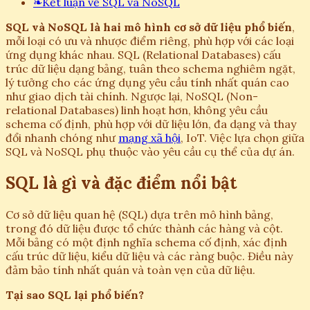
❧
Kết luận về SQL và NoSQL
SQL và NoSQL là hai mô hình cơ sở dữ liệu phổ biến
,
mỗi loại có ưu và nhược điểm riêng, phù hợp với các loại
ứng dụng khác nhau. SQL (Relational Databases) cấu
trúc dữ liệu dạng bảng, tuân theo schema nghiêm ngặt,
lý tưởng cho các ứng dụng yêu cầu tính nhất quán cao
như giao dịch tài chính. Ngược lại, NoSQL (Non-
relational Databases) linh hoạt hơn, không yêu cầu
schema cố định, phù hợp với dữ liệu lớn, đa dạng và thay
đổi nhanh chóng như
mạng xã hội
, IoT. Việc lựa chọn giữa
SQL và NoSQL phụ thuộc vào yêu cầu cụ thể của dự án.
SQL là gì và đặc điểm nổi bật
Cơ sở dữ liệu quan hệ (SQL) dựa trên mô hình bảng,
trong đó dữ liệu được tổ chức thành các hàng và cột.
Mỗi bảng có một định nghĩa schema cố định, xác định
cấu trúc dữ liệu, kiểu dữ liệu và các ràng buộc. Điều này
đảm bảo tính nhất quán và toàn vẹn của dữ liệu.
Tại sao SQL lại phổ biến?