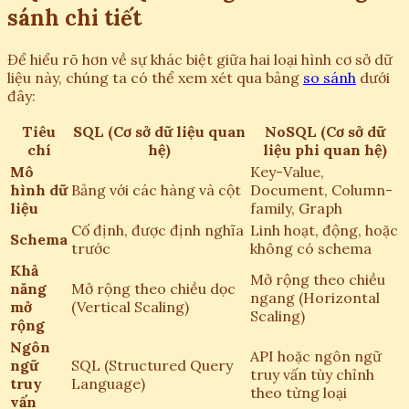
sánh chi tiết
Để hiểu rõ hơn về sự khác biệt giữa hai loại hình cơ sở dữ
liệu này, chúng ta có thể xem xét qua bảng
so sánh
dưới
đây:
Tiêu
SQL (Cơ sở dữ liệu quan
NoSQL (Cơ sở dữ
chí
hệ)
liệu phi quan hệ)
Mô
Key-Value,
hình dữ
Bảng với các hàng và cột
Document, Column-
liệu
family, Graph
Cố định, được định nghĩa
Linh hoạt, động, hoặc
Schema
trước
không có schema
Khả
Mở rộng theo chiều
năng
Mở rộng theo chiều dọc
ngang (Horizontal
mở
(Vertical Scaling)
Scaling)
rộng
Ngôn
API hoặc ngôn ngữ
ngữ
SQL (Structured Query
truy vấn tùy chỉnh
truy
Language)
theo từng loại
vấn