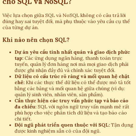
cho SQL và NoSQL?
Việc lựa chọn giữa SQL và NoSQL không có câu trả lời
đúng hay sai tuyệt đối, mà phụ thuộc vào yêu cầu cụ thể
của từng dự án.
Khi nào nên chọn SQL?
Dự án yêu cầu tính nhất quán và giao dịch phức
tạp:
Các ứng dụng ngân hàng, thanh toán trực
tuyến, quản lý đơn hàng nơi mà mọi giao dịch phải
được ghi nhận đầy đủ và chính xác tuyệt đối.
Dữ liệu có cấu trúc rõ ràng và mối quan hệ chặt
chẽ:
Khi các thực thể dữ liệu có thể được mô tả tốt
bằng các bảng và mối quan hệ giữa chúng (ví dụ:
quản lý sinh viên, nhân viên, sản phẩm).
Cần thực hiện các truy vấn phức tạp và báo cáo
đa chiều:
SQL với ngôn ngữ truy vấn mạnh mẽ rất
phù hợp cho việc phân tích dữ liệu và tạo báo cáo
chi tiết.
Đội ngũ phát triển quen thuộc với SQL:
Tận dụng
được kinh nghiệm sẵn có của đội ngũ.