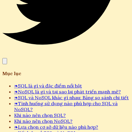
Mục lục
❧
SQL là gì và đặc điểm nổi bật
❧
NoSQL là gì và tại sao lại phát triển mạnh mẽ?
❧
SQL và NoSQL khác gì nhau: Bảng so sánh chi tiết
❧
Tình huống sử dụng nào phù hợp cho SQL và
NoSQL?
Khi nào nên chọn SQL?
Khi nào nên chọn NoSQL?
❧
Lựa chọn cơ sở dữ liệu nào phù hợp?