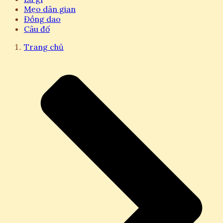
Mẹo dân gian
Đồng dao
Câu đố
Trang chủ