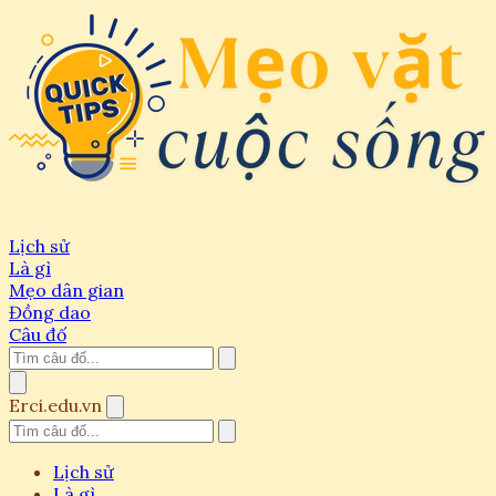
Lịch sử
Là gì
Mẹo dân gian
Đồng dao
Câu đố
Erci.edu.vn
Lịch sử
Là gì