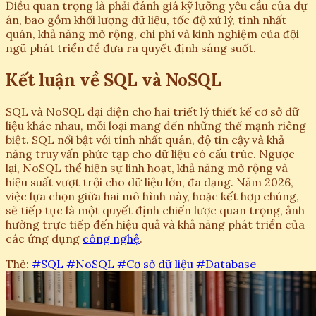
Điều quan trọng là phải đánh giá kỹ lưỡng yêu cầu của dự
án, bao gồm khối lượng dữ liệu, tốc độ xử lý, tính nhất
quán, khả năng mở rộng, chi phí và kinh nghiệm của đội
ngũ phát triển để đưa ra quyết định sáng suốt.
Kết luận về SQL và NoSQL
SQL và NoSQL đại diện cho hai triết lý thiết kế cơ sở dữ
liệu khác nhau, mỗi loại mang đến những thế mạnh riêng
biệt. SQL nổi bật với tính nhất quán, độ tin cậy và khả
năng truy vấn phức tạp cho dữ liệu có cấu trúc. Ngược
lại, NoSQL thể hiện sự linh hoạt, khả năng mở rộng và
hiệu suất vượt trội cho dữ liệu lớn, đa dạng. Năm 2026,
việc lựa chọn giữa hai mô hình này, hoặc kết hợp chúng,
sẽ tiếp tục là một quyết định chiến lược quan trọng, ảnh
hưởng trực tiếp đến hiệu quả và khả năng phát triển của
các ứng dụng
công nghệ
.
Thẻ:
#SQL
#NoSQL
#Cơ sở dữ liệu
#Database