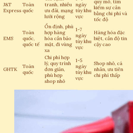
quy mô, tìm
J&T
Toàn
tranh, nhiều
ngày
kiếm sự cân
Express
quốc
ưu đãi, mạng
tùy khu
bằng chi phí và
lưới rộng
vực
tốc độ
Ổn định, phù
1-7
Toàn
hợp hàng
Hàng hóa đặc
ngày
EMS
quốc,
hóa cần bảo
biệt, cần độ tin
tùy khu
quốc tế
mật, đi vùng
cậy cao
vực
xa
Chi phí hợp
1-5
lý, quy trình
Shop nhỏ, cá
Toàn
ngày
GHTK
đơn giản,
nhân, ưu tiên
quốc
tùy khu
phù hợp
chi phí thấp
vực
shop nhỏ