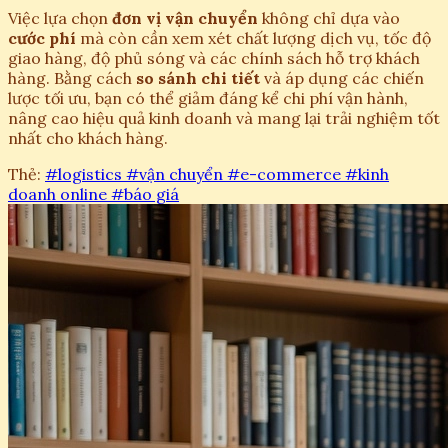
Việc lựa chọn
đơn vị vận chuyển
không chỉ dựa vào
cước phí
mà còn cần xem xét chất lượng dịch vụ, tốc độ
giao hàng, độ phủ sóng và các chính sách hỗ trợ khách
hàng. Bằng cách
so sánh chi tiết
và áp dụng các chiến
lược tối ưu, bạn có thể giảm đáng kể chi phí vận hành,
nâng cao hiệu quả kinh doanh và mang lại trải nghiệm tốt
nhất cho khách hàng.
Thẻ:
#logistics
#vận chuyển
#e-commerce
#kinh
doanh online
#báo giá