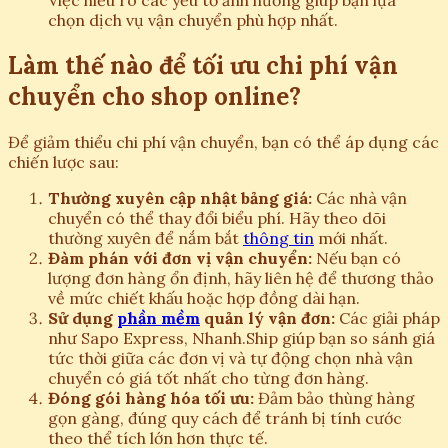
Việc hiểu rõ các yếu tố ảnh hưởng giúp bạn lựa
chọn dịch vụ vận chuyển phù hợp nhất.
Làm thế nào để tối ưu chi phí vận
chuyển cho shop online?
Để giảm thiểu chi phí vận chuyển, bạn có thể áp dụng các
chiến lược sau:
Thường xuyên cập nhật bảng giá:
Các nhà vận
chuyển có thể thay đổi biểu phí. Hãy theo dõi
thường xuyên để nắm bắt
thông tin
mới nhất.
Đàm phán với đơn vị vận chuyển:
Nếu bạn có
lượng đơn hàng ổn định, hãy liên hệ để thương thảo
về mức chiết khấu hoặc hợp đồng dài hạn.
Sử dụng
phần mềm
quản lý vận đơn:
Các giải pháp
như Sapo Express, Nhanh.Ship giúp bạn so sánh giá
tức thời giữa các đơn vị và tự động chọn nhà vận
chuyển có giá tốt nhất cho từng đơn hàng.
Đóng gói hàng hóa tối ưu:
Đảm bảo thùng hàng
gọn gàng, đúng quy cách để tránh bị tính cước
theo thể tích lớn hơn thực tế.