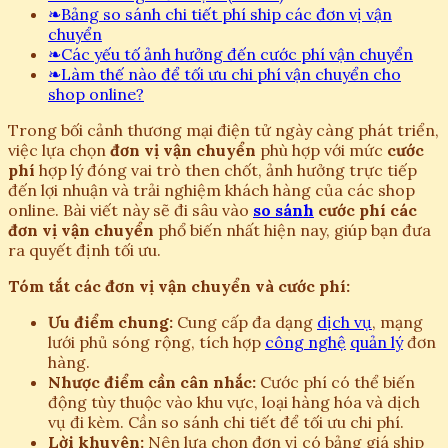
❧
Bảng so sánh chi tiết phí ship các đơn vị vận
chuyển
❧
Các yếu tố ảnh hưởng đến cước phí vận chuyển
❧
Làm thế nào để tối ưu chi phí vận chuyển cho
shop online?
Trong bối cảnh thương mại điện tử ngày càng phát triển,
việc lựa chọn
đơn vị vận chuyển
phù hợp với mức
cước
phí
hợp lý đóng vai trò then chốt, ảnh hưởng trực tiếp
đến lợi nhuận và trải nghiệm khách hàng của các shop
online. Bài viết này sẽ đi sâu vào
so sánh
cước phí các
đơn vị vận chuyển
phổ biến nhất hiện nay, giúp bạn đưa
ra quyết định tối ưu.
Tóm tắt các đơn vị vận chuyển và cước phí:
Ưu điểm chung:
Cung cấp đa dạng
dịch vụ
, mạng
lưới phủ sóng rộng, tích hợp
công nghệ
quản lý
đơn
hàng.
Nhược điểm cần cân nhắc:
Cước phí có thể biến
động tùy thuộc vào khu vực, loại hàng hóa và dịch
vụ đi kèm. Cần so sánh chi tiết để tối ưu chi phí.
Lời khuyên:
Nên lựa chọn đơn vị có bảng giá ship