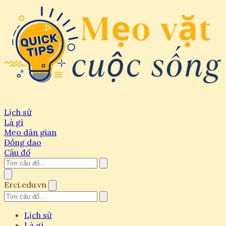
Lịch sử
Là gì
Mẹo dân gian
Đồng dao
Câu đố
Erci.edu.vn
Lịch sử
Là gì