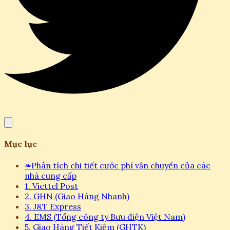
Mục lục
❧
Phân tích chi tiết cước phí vận chuyển của các
nhà cung cấp
1. Viettel Post
2. GHN (Giao Hàng Nhanh)
3. J&T Express
4. EMS (Tổng công ty Bưu điện Việt Nam)
5. Giao Hàng Tiết Kiệm (GHTK)