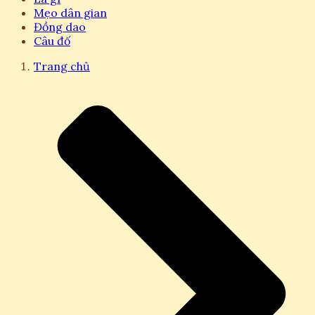
Mẹo dân gian
Đồng dao
Câu đố
Trang chủ