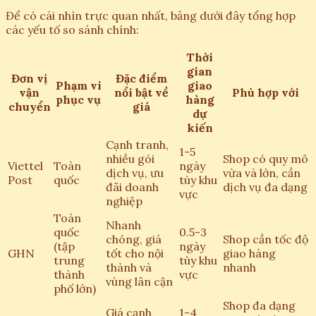
Để có cái nhìn trực quan nhất, bảng dưới đây tổng hợp
các yếu tố so sánh chính:
Thời
gian
Đơn vị
Đặc điểm
Phạm vi
giao
vận
nổi bật về
Phù hợp với
phục vụ
hàng
chuyển
giá
dự
kiến
Cạnh tranh,
1-5
nhiều gói
Shop có quy mô
Viettel
Toàn
ngày
dịch vụ, ưu
vừa và lớn, cần
Post
quốc
tùy khu
đãi doanh
dịch vụ đa dạng
vực
nghiệp
Toàn
Nhanh
quốc
0.5-3
chóng, giá
Shop cần tốc độ
(tập
ngày
GHN
tốt cho nội
giao hàng
trung
tùy khu
thành và
nhanh
thành
vực
vùng lân cận
phố lớn)
Shop đa dạng
Giá cạnh
1-4