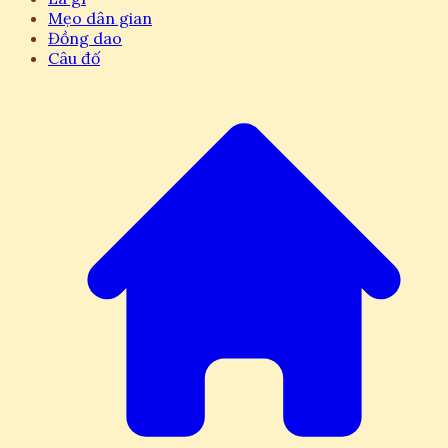
Mẹo dân gian
Đồng dao
Câu đố