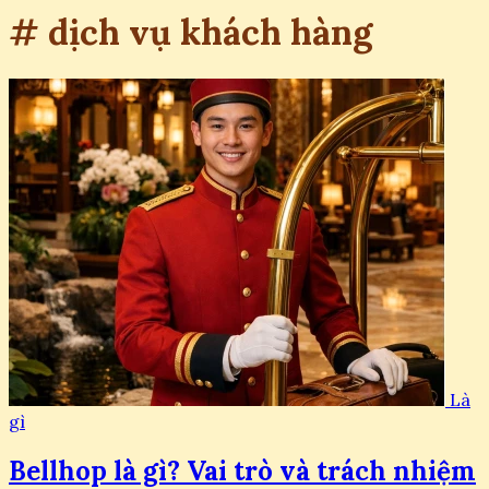
# dịch vụ khách hàng
Là
gì
Bellhop là gì? Vai trò và trách nhiệm