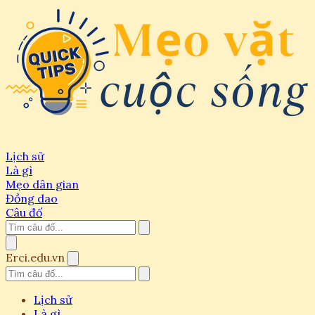
Lịch sử
Là gì
Mẹo dân gian
Đồng dao
Câu đố
Erci.edu.vn
Lịch sử
Là gì