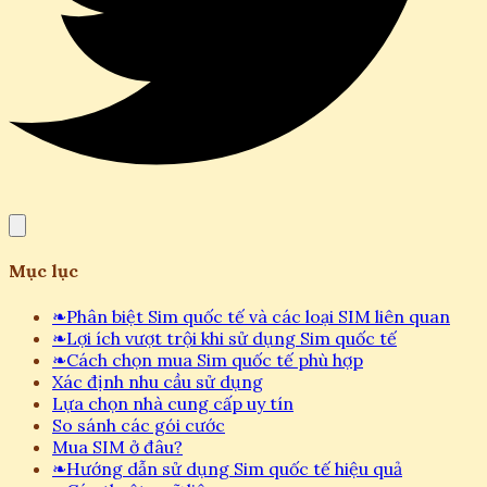
Mục lục
❧
Phân biệt Sim quốc tế và các loại SIM liên quan
❧
Lợi ích vượt trội khi sử dụng Sim quốc tế
❧
Cách chọn mua Sim quốc tế phù hợp
Xác định nhu cầu sử dụng
Lựa chọn nhà cung cấp uy tín
So sánh các gói cước
Mua SIM ở đâu?
❧
Hướng dẫn sử dụng Sim quốc tế hiệu quả