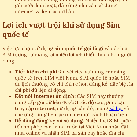
gói cước linh hoạt, đáp ứng nhu cầu sử dụng
internet và liên lạc cơ bản.
Lợi ích vượt trội khi sử dụng Sim
quốc tế
Việc lựa chọn sử dụng
sim quốc tế gọi là gì
và các loại
SIM tương tự mang lại nhiều lợi ích thiết thực cho người
dùng:
Tiết kiệm chi phí:
So với việc sử dụng roaming
quốc tế trên SIM Việt Nam, SIM quốc tế hoặc SIM
du lịch thường có chi phí rẻ hơn đáng kể, đặc biệt là
chi phí dữ liệu di động.
Kết nối internet ổn định:
Các SIM này thường
cung cấp gói dữ liệu 4G/5G tốc độ cao, giúp bạn
truy cập internet, sử dụng bản đồ, mạng
xã hội
và
các ứng dụng liên lạc online một cách thuận tiện.
Dễ dàng đăng ký và sử dụng:
Nhiều loại SIM quốc
tế cho phép bạn mua trước tại Việt Nam hoặc đặt
mua online và nhận SIM tại sân bay hoặc địa chỉ