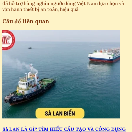
đã hỗ trợ hàng nghìn người dùng Việt Nam lựa chọn và
vận hành thiết bị an toàn, hiệu quả.
Câu đố liên quan
Sà LAN LÀ GÌ? TÌM HIỂU CẤU TẠO VÀ CÔNG DỤNG