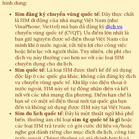
hình dung:
Sim đăng ký chuyển vùng quốc tế:
Đây thực chất
là SIM di động của nhà mạng Việt Nam (như
VinaPhone, Viettel) mà bạn đã đăng ký
dịch vụ
chuyển vùng quốc tế (CVQT). Ưu điểm lớn nhất là
bạn giữ nguyên được số điện thoại Việt Nam của
mình khi ở nước ngoài, rất tiện lợi cho công việc
hoặc liên lạc với người thân. Tuy nhiên, chi phí cho
dịch vụ này thường cao hơn so với các loại SIM
chuyên dụng cho du lịch.
Sim quốc tế:
Là loại SIM được thiết kế để sử dụng
độc lập ở các quốc gia khác, không cần đăng ký dịch
vụ chuyển vùng quốc tế. Khi lắp vào điện thoại ở
nước ngoài, SIM này sẽ tự động nhận diện và kết
nối với các nhà mạng địa phương. Điểm hạn chế là
bạn sẽ có một số điện thoại mới tại quốc gia bạn
đến và không sử dụng được SIM này tại Việt Nam.
Sim du lịch quốc tế:
Đây là một thuật ngữ khá phổ
biến, thường ám chỉ loại
sim 4g quốc tế là gì
hoặc
các loại SIM trả trước có gói cước dữ liệu và/hoặc
nghe gọi dành riêng cho mục đích du lịch, công tác
nước ngoài. Chúng thường có giá thành hợp lý và