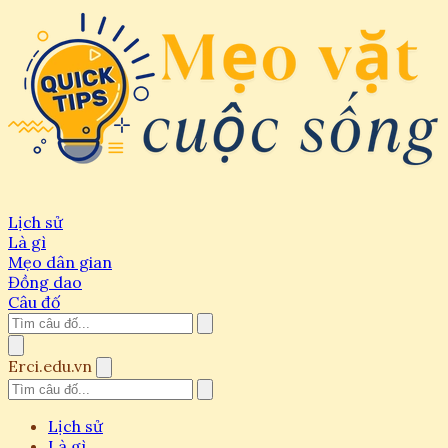
Lịch sử
Là gì
Mẹo dân gian
Đồng dao
Câu đố
Erci.edu.vn
Lịch sử
Là gì