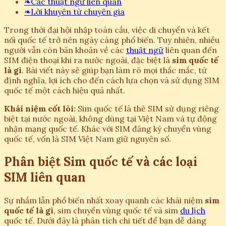
❧
Các thuật ngữ liên quan
❧
Lời khuyên từ chuyên gia
Trong thời đại hội nhập toàn cầu, việc di chuyển và kết
nối quốc tế trở nên ngày càng phổ biến. Tuy nhiên, nhiều
người vẫn còn băn khoăn về các
thuật ngữ
liên quan đến
SIM điện thoại khi ra nước ngoài, đặc biệt là
sim quốc tế
là gì
. Bài viết này sẽ giúp bạn làm rõ mọi thắc mắc, từ
định nghĩa, lợi ích cho đến cách lựa chọn và sử dụng SIM
quốc tế một cách hiệu quả nhất.
Khái niệm cốt lõi:
Sim quốc tế là thẻ SIM sử dụng riêng
biệt tại nước ngoài, không dùng tại Việt Nam và tự động
nhận mạng quốc tế. Khác với SIM đăng ký chuyển vùng
quốc tế, vốn là SIM Việt Nam giữ nguyên số.
Phân biệt Sim quốc tế và các loại
SIM liên quan
Sự nhầm lẫn phổ biến nhất xoay quanh các khái niệm
sim
quốc tế là gì
, sim chuyển vùng quốc tế và sim
du lịch
quốc tế. Dưới đây là phân tích chi tiết để bạn dễ dàng