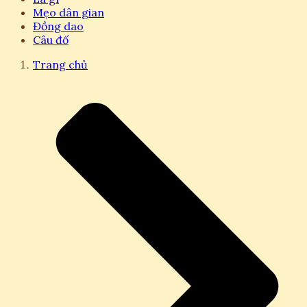
Mẹo dân gian
Đồng dao
Câu đố
Trang chủ