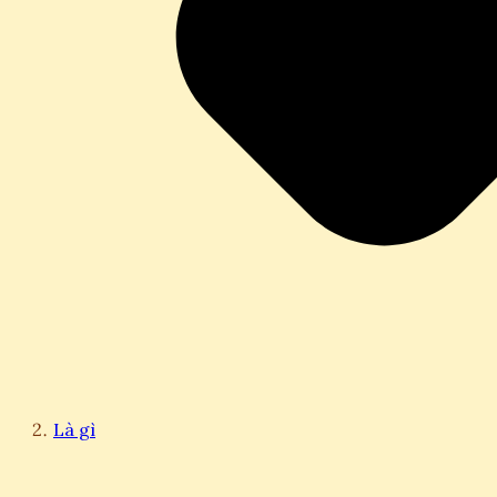
Là gì