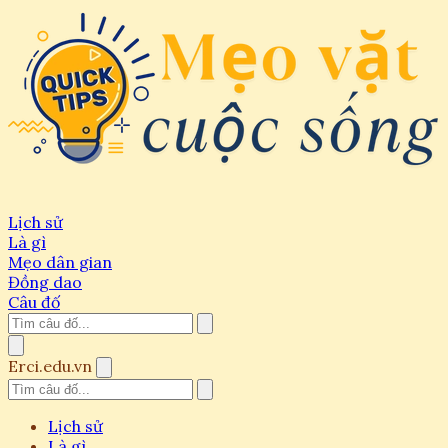
Lịch sử
Là gì
Mẹo dân gian
Đồng dao
Câu đố
Erci.edu.vn
Lịch sử
Là gì