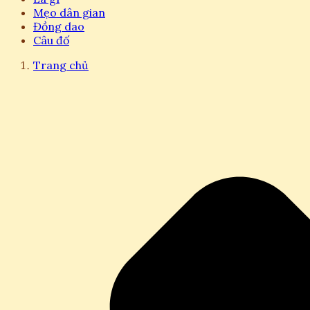
Mẹo dân gian
Đồng dao
Câu đố
Trang chủ