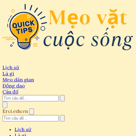
Lịch sử
Là gì
Mẹo dân gian
Đồng dao
Câu đố
Erci.edu.vn
Lịch sử
Là gì