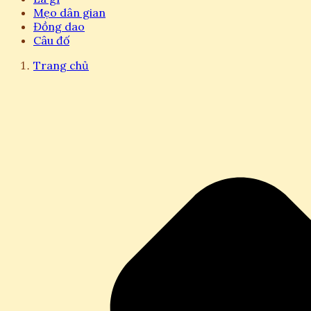
Mẹo dân gian
Đồng dao
Câu đố
Trang chủ