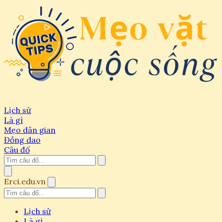
Lịch sử
Là gì
Mẹo dân gian
Đồng dao
Câu đố
Erci.edu.vn
Lịch sử
Là gì