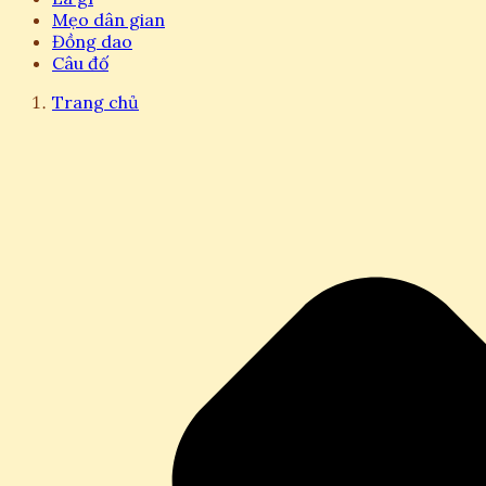
Mẹo dân gian
Đồng dao
Câu đố
Trang chủ