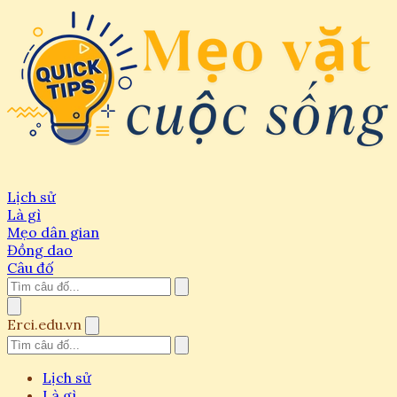
Lịch sử
Là gì
Mẹo dân gian
Đồng dao
Câu đố
Erci.edu.vn
Lịch sử
Là gì