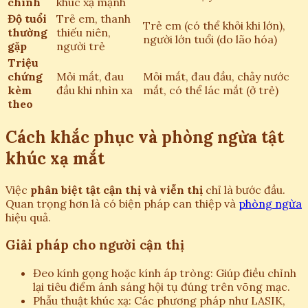
chính
khúc xạ mạnh
Độ tuổi
Trẻ em, thanh
Trẻ em (có thể khỏi khi lớn),
thường
thiếu niên,
người lớn tuổi (do lão hóa)
gặp
người trẻ
Triệu
chứng
Mỏi mắt, đau
Mỏi mắt, đau đầu, chảy nước
kèm
đầu khi nhìn xa
mắt, có thể lác mắt (ở trẻ)
theo
Cách khắc phục và phòng ngừa tật
khúc xạ mắt
Việc
phân biệt tật cận thị và viễn thị
chỉ là bước đầu.
Quan trọng hơn là có biện pháp can thiệp và
phòng ngừa
hiệu quả.
Giải pháp cho người cận thị
Đeo kính gọng hoặc kính áp tròng: Giúp điều chỉnh
lại tiêu điểm ánh sáng hội tụ đúng trên võng mạc.
Phẫu thuật khúc xạ: Các phương pháp như LASIK,