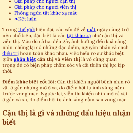
Giải pháp cho người cận thị
Giải pháp cho người viễn thị
Phòng ngừa tật khúc xạ mắt
❧
Kết luận
Trong
thế giới
hiện đại, các vấn đề về
mắt
ngày càng trở
nên phổ biến, đặc biệt là các
tật khúc xạ
như cận thị và
viễn thị. Mặc dù cả hai đều gây ảnh hưởng đến khả năng
nhìn, chúng lại có những đặc điểm, nguyên nhân và cách
điều trị
hoàn toàn khác nhau. Việc hiểu rõ sự khác biệt
giữa
phân biệt
cận thị và viễn thị
là vô cùng quan
trọng để có biện pháp chăm sóc và cải thiện thị lực kịp
thời.
Điểm khác biệt cốt lõi:
Cận thị khiến người bệnh nhìn rõ
vật ở gần nhưng mờ ở xa, do điểm hội tụ ánh sáng nằm
trước võng mạc. Ngược lại, viễn thị khiến nhìn mờ cả vật
ở gần và xa, do điểm hội tụ ánh sáng nằm sau võng mạc.
Cận thị là gì và những dấu hiệu nhận
biết