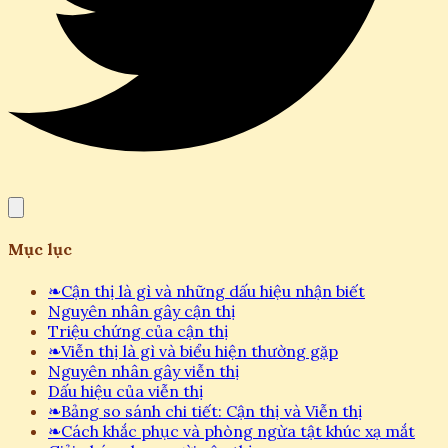
Mục lục
❧
Cận thị là gì và những dấu hiệu nhận biết
Nguyên nhân gây cận thị
Triệu chứng của cận thị
❧
Viễn thị là gì và biểu hiện thường gặp
Nguyên nhân gây viễn thị
Dấu hiệu của viễn thị
❧
Bảng so sánh chi tiết: Cận thị và Viễn thị
❧
Cách khắc phục và phòng ngừa tật khúc xạ mắt