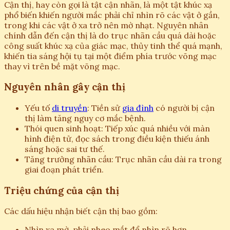
Cận thị, hay còn gọi là tật cận nhãn, là một tật khúc xạ
phổ biến khiến người mắc phải chỉ nhìn rõ các vật ở gần,
trong khi các vật ở xa trở nên mờ nhạt. Nguyên nhân
chính dẫn đến cận thị là do trục nhãn cầu quá dài hoặc
công suất khúc xạ của giác mạc, thủy tinh thể quá mạnh,
khiến tia sáng hội tụ tại một điểm phía trước võng mạc
thay vì trên bề mặt võng mạc.
Nguyên nhân gây cận thị
Yếu tố
di truyền
: Tiền sử
gia đình
có người bị cận
thị làm tăng nguy cơ mắc bệnh.
Thói quen sinh hoạt: Tiếp xúc quá nhiều với màn
hình điện tử, đọc sách trong điều kiện thiếu ánh
sáng hoặc sai tư thế.
Tăng trưởng nhãn cầu: Trục nhãn cầu dài ra trong
giai đoạn phát triển.
Triệu chứng của cận thị
Các dấu hiệu nhận biết cận thị bao gồm:
Nhìn xa mờ, phải nheo mắt để nhìn rõ hơn.