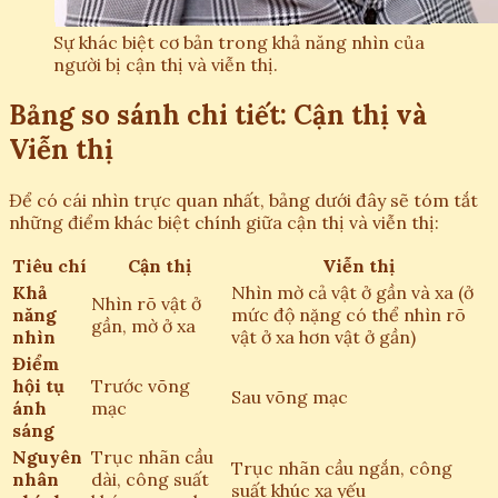
Sự khác biệt cơ bản trong khả năng nhìn của
người bị cận thị và viễn thị.
Bảng so sánh chi tiết: Cận thị và
Viễn thị
Để có cái nhìn trực quan nhất, bảng dưới đây sẽ tóm tắt
những điểm khác biệt chính giữa cận thị và viễn thị:
Tiêu chí
Cận thị
Viễn thị
Khả
Nhìn mờ cả vật ở gần và xa (ở
Nhìn rõ vật ở
năng
mức độ nặng có thể nhìn rõ
gần, mờ ở xa
nhìn
vật ở xa hơn vật ở gần)
Điểm
hội tụ
Trước võng
Sau võng mạc
ánh
mạc
sáng
Nguyên
Trục nhãn cầu
Trục nhãn cầu ngắn, công
nhân
dài, công suất
suất khúc xạ yếu