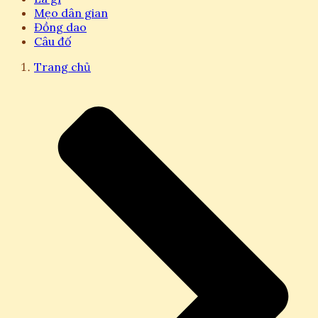
Mẹo dân gian
Đồng dao
Câu đố
Trang chủ