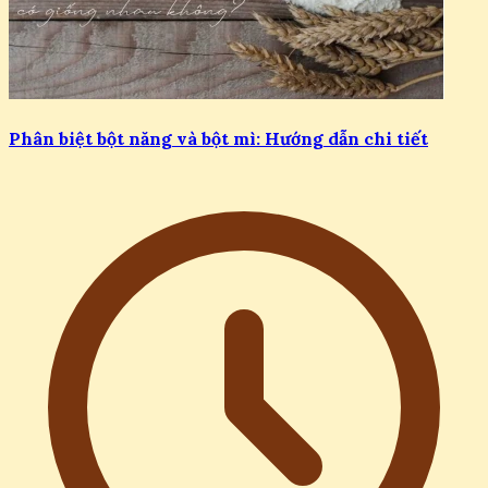
Phân biệt bột năng và bột mì: Hướng dẫn chi tiết