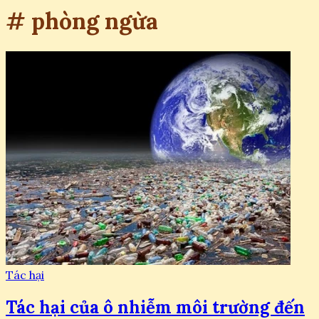
# phòng ngừa
Tác hại
Tác hại của ô nhiễm môi trường đến