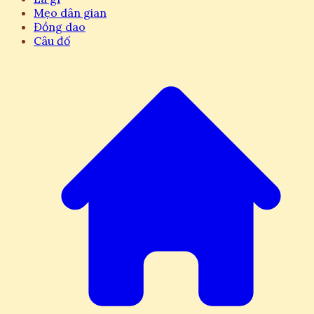
Mẹo dân gian
Đồng dao
Câu đố