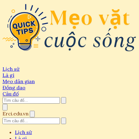
Lịch sử
Là gì
Mẹo dân gian
Đồng dao
Câu đố
Erci.edu.vn
Lịch sử
Là gì