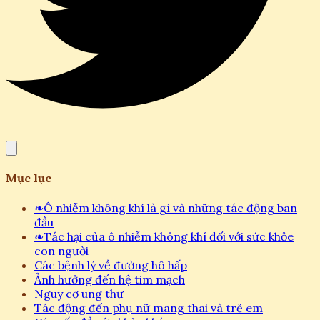
Mục lục
❧
Ô nhiễm không khí là gì và những tác động ban
đầu
❧
Tác hại của ô nhiễm không khí đối với sức khỏe
con người
Các bệnh lý về đường hô hấp
Ảnh hưởng đến hệ tim mạch
Nguy cơ ung thư
Tác động đến phụ nữ mang thai và trẻ em