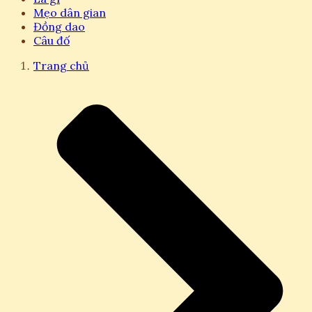
Mẹo dân gian
Đồng dao
Câu đố
Trang chủ