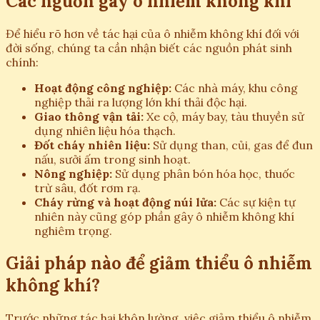
Các nguồn gây ô nhiễm không khí
Để hiểu rõ hơn về tác hại của ô nhiễm không khí đối với
đời sống, chúng ta cần nhận biết các nguồn phát sinh
chính:
Hoạt động công nghiệp:
Các nhà máy, khu công
nghiệp thải ra lượng lớn khí thải độc hại.
Giao thông vận tải:
Xe cộ, máy bay, tàu thuyền sử
dụng nhiên liệu hóa thạch.
Đốt cháy nhiên liệu:
Sử dụng than, củi, gas để đun
nấu, sưởi ấm trong sinh hoạt.
Nông nghiệp:
Sử dụng phân bón hóa học, thuốc
trừ sâu, đốt rơm rạ.
Cháy rừng và hoạt động núi lửa:
Các sự kiện tự
nhiên này cũng góp phần gây ô nhiễm không khí
nghiêm trọng.
Giải pháp nào để giảm thiểu ô nhiễm
không khí?
Trước những tác hại khôn lường, việc giảm thiểu ô nhiễm