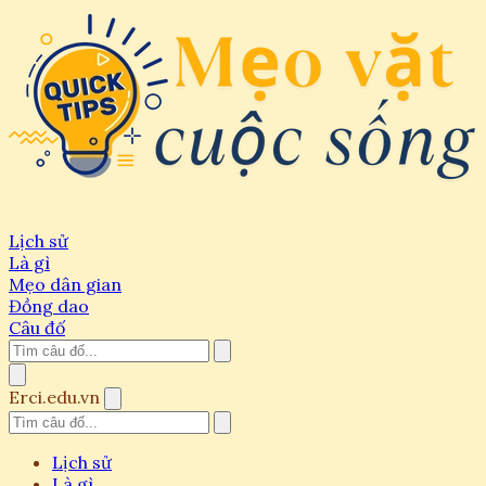
Lịch sử
Là gì
Mẹo dân gian
Đồng dao
Câu đố
Erci.edu.vn
Lịch sử
Là gì