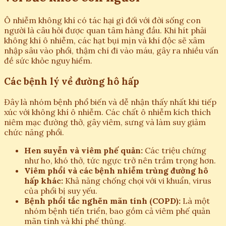
Ô nhiễm không khí có tác hại gì đối với đời sống con
người là câu hỏi được quan tâm hàng đầu. Khi hít phải
không khí ô nhiễm, các hạt bụi mịn và khí độc sẽ xâm
nhập sâu vào phổi, thậm chí đi vào máu, gây ra nhiều vấn
đề sức khỏe nguy hiểm.
Các bệnh lý về đường hô hấp
Đây là nhóm bệnh phổ biến và dễ nhận thấy nhất khi tiếp
xúc với không khí ô nhiễm. Các chất ô nhiễm kích thích
niêm mạc đường thở, gây viêm, sưng và làm suy giảm
chức năng phổi.
Hen suyễn và viêm phế quản:
Các triệu chứng
như ho, khó thở, tức ngực trở nên trầm trọng hơn.
Viêm phổi và các bệnh nhiễm trùng đường hô
hấp khác:
Khả năng chống chọi với vi khuẩn, virus
của phổi bị suy yếu.
Bệnh phổi tắc nghẽn mãn tính (COPD):
Là một
nhóm bệnh tiến triển, bao gồm cả viêm phế quản
mãn tính và khí phế thủng.