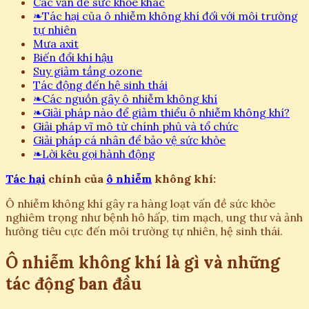
Các vấn đề sức khỏe khác
❧
Tác hại của ô nhiễm không khí đối với môi trường
tự nhiên
Mưa axit
Biến đổi khí hậu
Suy giảm tầng ozone
Tác động đến hệ sinh thái
❧
Các nguồn gây ô nhiễm không khí
❧
Giải pháp nào để giảm thiểu ô nhiễm không khí?
Giải pháp vĩ mô từ chính phủ và tổ chức
Giải pháp cá nhân để bảo vệ sức khỏe
❧
Lời kêu gọi hành động
Tác hại
chính của
ô nhiễm
không khí:
Ô nhiễm không khí gây ra hàng loạt vấn đề sức khỏe
nghiêm trọng như bệnh hô hấp, tim mạch, ung thư và ảnh
hưởng tiêu cực đến môi trường tự nhiên, hệ sinh thái.
Ô nhiễm không khí là gì và những
tác động ban đầu