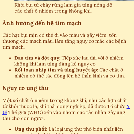
Khói bụi từ cháy rừng làm gia tăng nồng độ
các chất ô nhiễm trong không khí.
Ảnh hưởng đến hệ tim mạch
Các hạt bụi mịn có thể đi vào máu và gây viêm, tổn
thương các mạch máu, làm tăng nguy cơ mắc các bệnh
tim mạch.
Đau tim và đột quỵ:
Tiếp xúc lâu dài với ô nhiễm
không khí làm tăng đáng kể nguy cơ.
Rối loạn nhịp tim và tăng huyết áp:
Các chất ô
nhiễm có thể tác động lên hệ thần kinh và cơ tim.
Nguy cơ ung thư
Một số chất ô nhiễm trong không khí, như các hợp chất
từ khói thuốc lá, khí thải công nghiệp, đã được Tổ chức
Y
tế
Thế giới (WHO) xếp vào nhóm các tác nhân gây ung
thư cho con người.
Ung thư phổi:
Là loại ung thư phổ biến nhất liên