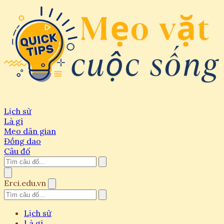
Lịch sử
Là gì
Mẹo dân gian
Đồng dao
Câu đố
Erci.edu.vn
Lịch sử
Là gì