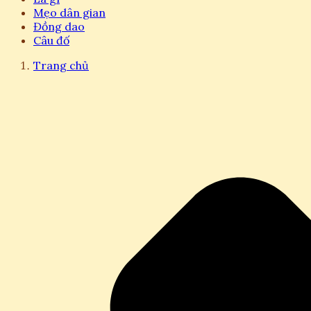
Mẹo dân gian
Đồng dao
Câu đố
Trang chủ