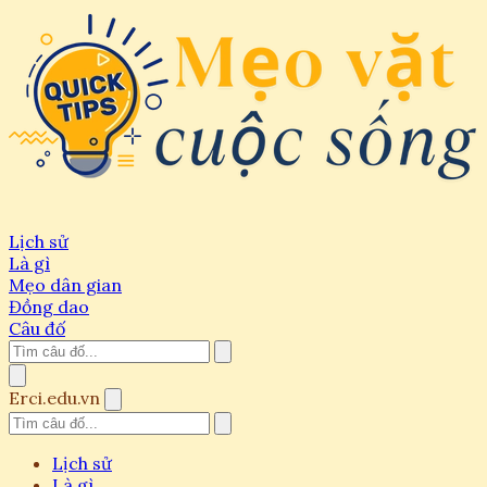
Lịch sử
Là gì
Mẹo dân gian
Đồng dao
Câu đố
Erci.edu.vn
Lịch sử
Là gì