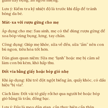
giảm đầy bụng, ăn ngon miệng.
Lưu ý: Kiểm tra kỹ nhiệt độ lá trước khi đắp để tránh
bỏng da bé.
Mát-xa với rượu gừng cho mẹ
Áp dụng cho mẹ: Sau sinh, mẹ có thể dùng rượu gừng để
xoa bóp vùng bụng, lưng, tay chân.
Công dụng: Giúp mẹ khỏe, sữa về đều, sữa “ấm” nên con
bú ngon, tiêu hóa tốt hơn.
Dân gian quan niệm: Sữa mẹ “lạnh” hoặc mẹ bị cảm sẽ
làm con bú kém, khó hấp thu.
Đốt vía bằng giấy hoặc bóp gió nhẹ
Khi áp dụng: Khi trẻ đột ngột biếng ăn, quấy khóc, có dấu
hiệu "bị vía".
Cách làm: Đốt vài tờ giấy rồi hơ qua người bé hoặc bóp
gió bằng lá trầu, đồng bạc.
Lưu ý: Đây là mẹo dân gian, cần thực hiện cẩn thận,