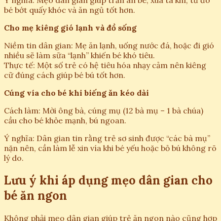
Ý nghĩa: Mẹo dân gian giúp trấn an bé, xua tà khí, từ đó
bé bớt quấy khóc và ăn ngủ tốt hơn.
Cho mẹ kiêng gió lạnh và đồ sống
Niềm tin dân gian: Mẹ ăn lạnh, uống nước đá, hoặc đi gió
nhiều sẽ làm sữa “lạnh” khiến bé khó tiêu.
Thực tế: Một số trẻ có hệ tiêu hóa nhạy cảm nên kiêng
cữ đúng cách giúp bé bú tốt hơn.
Cúng vía cho bé khi biếng ăn kéo dài
Cách làm: Mời ông bà, cúng mụ (12 bà mụ – 1 bà chúa)
cầu cho bé khỏe mạnh, bú ngoan.
Ý nghĩa: Dân gian tin rằng trẻ sơ sinh được “các bà mụ”
nặn nên, cần làm lễ xin vía khi bé yếu hoặc bỏ bú không rõ
lý do.
Lưu ý khi áp dụng mẹo dân gian cho
bé ăn ngon
Không phải mẹo dân gian giúp trẻ ăn ngon nào cũng hợp