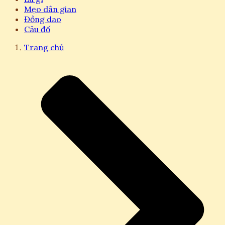
Mẹo dân gian
Đồng dao
Câu đố
Trang chủ