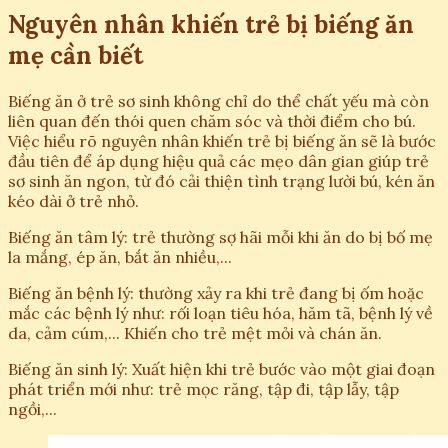
Nguyên nhân khiến trẻ bị biếng ăn
mẹ cần biết
Biếng ăn ở trẻ sơ sinh không chỉ do thể chất yếu mà còn
liên quan đến thói quen chăm sóc và thời điểm cho bú.
Việc hiểu rõ nguyên nhân khiến trẻ bị biếng ăn sẽ là bước
đầu tiên để áp dụng hiệu quả các mẹo dân gian giúp trẻ
sơ sinh ăn ngon, từ đó cải thiện tình trạng lười bú, kén ăn
kéo dài ở trẻ nhỏ.
Biếng ăn tâm lý: trẻ thường sợ hãi mỗi khi ăn do bị bố mẹ
la mắng, ép ăn, bắt ăn nhiều,...
Biếng ăn bệnh lý: thường xảy ra khi trẻ đang bị ốm hoặc
mắc các bệnh lý như: rối loạn tiêu hóa, hăm tã, bệnh lý về
da, cảm cúm,... Khiến cho trẻ mệt mỏi và chán ăn.
Biếng ăn sinh lý: Xuất hiện khi trẻ bước vào một giai đoạn
phát triển mới như: trẻ mọc răng, tập đi, tập lẫy, tập
ngồi,...