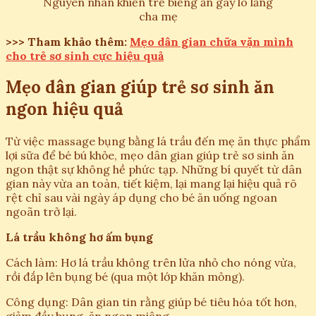
Nguyên nhân khiến trẻ biếng ăn gây lo lắng
cha mẹ
>>> Tham khảo thêm:
Mẹo dân gian chữa vặn mình
cho trẻ sơ sinh cực hiệu quả
Mẹo dân gian giúp trẻ sơ sinh ăn
ngon hiệu quả
Từ việc massage bụng bằng lá trầu đến mẹ ăn thực phẩm
lợi sữa để bé bú khỏe, mẹo dân gian giúp trẻ sơ sinh ăn
ngon thật sự không hề phức tạp. Những bí quyết từ dân
gian này vừa an toàn, tiết kiệm, lại mang lại hiệu quả rõ
rệt chỉ sau vài ngày áp dụng cho bé ăn uống ngoan
ngoãn trở lại.
Lá trầu không hơ ấm bụng
Cách làm: Hơ lá trầu không trên lửa nhỏ cho nóng vừa,
rồi đắp lên bụng bé (qua một lớp khăn mỏng).
Công dụng: Dân gian tin rằng giúp bé tiêu hóa tốt hơn,