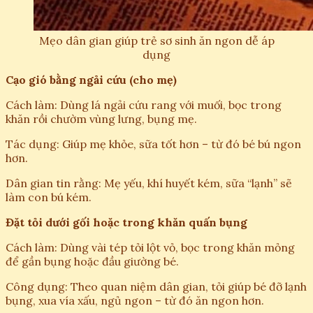
Mẹo dân gian giúp trẻ sơ sinh ăn ngon dễ áp
dụng
Cạo gió bằng ngải cứu (cho mẹ)
Cách làm: Dùng lá ngải cứu rang với muối, bọc trong
khăn rồi chườm vùng lưng, bụng mẹ.
Tác dụng: Giúp mẹ khỏe, sữa tốt hơn – từ đó bé bú ngon
hơn.
Dân gian tin rằng: Mẹ yếu, khí huyết kém, sữa “lạnh” sẽ
làm con bú kém.
Đặt tỏi dưới gối hoặc trong khăn quấn bụng
Cách làm: Dùng vài tép tỏi lột vỏ, bọc trong khăn mỏng
để gần bụng hoặc đầu giường bé.
Công dụng: Theo quan niệm dân gian, tỏi giúp bé đỡ lạnh
bụng, xua vía xấu, ngủ ngon – từ đó ăn ngon hơn.