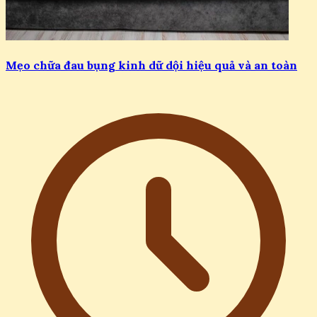
Mẹo chữa đau bụng kinh dữ dội hiệu quả và an toàn