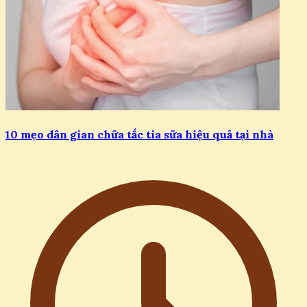
10 mẹo dân gian chữa tắc tia sữa hiệu quả tại nhà