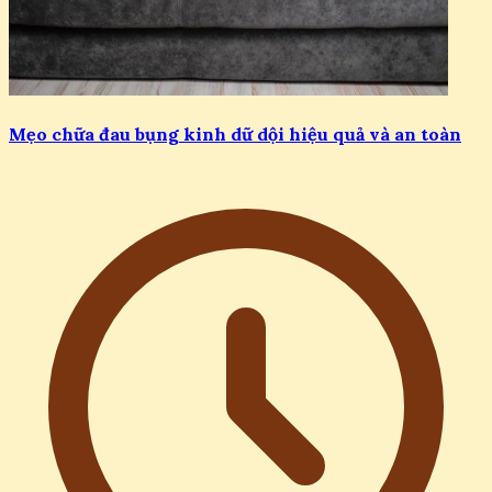
Mẹo chữa đau bụng kinh dữ dội hiệu quả và an toàn