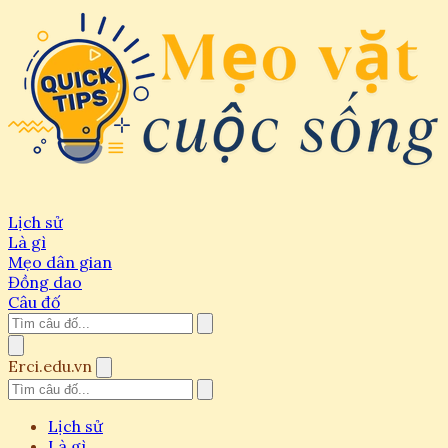
Lịch sử
Là gì
Mẹo dân gian
Đồng dao
Câu đố
Erci.edu.vn
Lịch sử
Là gì