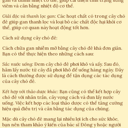
gan và thanh nhiệt cơ thể, giúp cải thiện tình trạng sưng
viêm và cân bằng nhiệt độ cơ thể.
Giải độc và thanh lọc gan:
Các hoạt chất có trong cây chó
đẻ giúp gan thanh lọc và loại bỏ các chất độc hại khỏi cơ
thể, giúp cơ quan này hoạt động tốt hơn.
Cách sử dụng cây chó đẻ:
Cách chữa gan nhiễm mỡ bằng cây chó đẻ khá đơn giản.
Bạn có thể thực hiện theo những cách sau:
Sắc nước uống:
Đem cây chó đẻ phơi khô và sấy. Sau đó,
hãm lấy nước từ cây đã phơi khô để uống hàng ngày. Đây
là cách thường được sử dụng để tận dụng các tác dụng
của cây chó đẻ.
Kết hợp với thảo dược khác:
Bạn cũng có thể kết hợp cây
chó đẻ với nhân trần, cây vọng cách và đun lấy nước
uống. Việc kết hợp các loại thảo dược có thể tăng cường
hiệu quả điều trị và cân bằng tác dụng của chúng.
Mặc dù cây chó đẻ mang lại nhiều lợi ích cho sức khỏe,
bạn nên tham khảo ý kiến của bác sĩ Đông y hoặc người