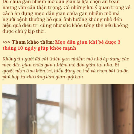
Dù chữa gan nhiễm mỡ dân gian là lựa chọn an toàn
nhưng vẫn cần thận trọng. Có những lưu ý quan trọng về
cách áp dụng mẹo dân gian chữa gan nhiễm mỡ mà
người bệnh thường bỏ qua, ảnh hưởng không nhỏ đến
hiệu quả điều trị cũng như sức khỏe tổng thể nếu không
được chú ý kịp thời.
>>> Tham khảo thêm:
Mẹo dân gian khi bé được 3
tháng 10 ngày giúp khỏe mạnh
Không ít người đã cải thiện gan nhiễm mỡ nhờ áp dụng các
mẹo dân gian chữa gan nhiễm mỡ đơn giản tại nhà. Bí
quyết nằm ở sự kiên trì, hiểu đúng cơ thể và chọn bài thuốc
phù hợp từ kho tàng dân gian quý báu.