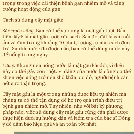
trọng trong việc cải thiện bệnh gan nhiễm mỡ và tăng
cường hoạt động của gan.
Cách sử dụng cây mật gấu:
Sắc nước uống:
Bạn có thể sử dụng lá mật gấu tươi. Đầu
tiên, lấy 5 lá mật gấu tươi, rửa sạch. Sau đó, đặt lá vào nồi
ấm và đun trong khoảng 10 phút, tương tự như cách đun
trà. Sau khi nước đã được nấu, bạn có thể dùng nước này
để uống trong ngày.
Lưu ý:
Không nên uống nước lá mật gấu khi đói, vì điều
này có thể gây cồn ruột. Vị đắng của nước lá cũng có thể
khiến việc uống trở nên khó khăn, do đó, người bệnh cần
hết sức thận trọng.
Cây mật gấu là một trong những dược liệu tự nhiên mà
chúng ta có thể tận dụng để hỗ trợ quá trình điều trị
bệnh gan nhiễm mỡ. Tuy nhiên, như với bất kỳ phương
pháp nào, việc sử dụng cây mật gấu cũng cần phải được
thực hiện dưới sự hướng dẫn và kiểm tra của bác sĩ Đông
y để đảm bảo hiệu quả và an toàn tốt nhất.