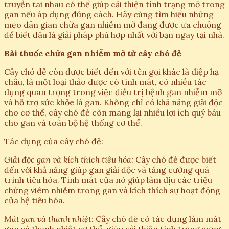
truyền tai nhau có thể giúp cải thiện tình trạng mỡ trong
gan nếu áp dụng đúng cách. Hãy cùng tìm hiểu những
mẹo dân gian chữa gan nhiễm mỡ đang được ưa chuộng
để biết đâu là giải pháp phù hợp nhất với bạn ngay tại nhà.
Bài thuốc chữa gan nhiễm mỡ từ cây chó đẻ
Cây chó đẻ còn được biết đến với tên gọi khác là diệp hạ
châu, là một loại thảo dược có tính mát, có nhiều tác
dụng quan trọng trong việc điều trị bệnh gan nhiễm mỡ
và hỗ trợ sức khỏe lá gan. Không chỉ có khả năng giải độc
cho cơ thể, cây chó đẻ còn mang lại nhiều lợi ích quý báu
cho gan và toàn bộ hệ thống cơ thể.
Tác dụng của cây chó đẻ:
Giải độc gan và kích thích tiêu hóa:
Cây chó đẻ được biết
đến với khả năng giúp gan giải độc và tăng cường quá
trình tiêu hóa. Tính mát của nó giúp làm dịu các triệu
chứng viêm nhiễm trong gan và kích thích sự hoạt động
của hệ tiêu hóa.
Mát gan và thanh nhiệt:
Cây chó đẻ có tác dụng làm mát