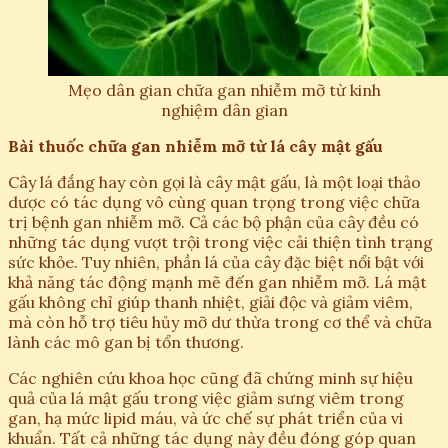
Mẹo dân gian chữa gan nhiễm mỡ từ kinh
nghiệm dân gian
Bài thuốc chữa gan nhiễm mỡ từ lá cây mật gấu
Cây lá đắng hay còn gọi là cây mật gấu, là một loại thảo
dược có tác dụng vô cùng quan trọng trong việc chữa
trị bệnh gan nhiễm mỡ. Cả các bộ phận của cây đều có
những tác dụng vượt trội trong việc cải thiện tình trạng
sức khỏe. Tuy nhiên, phần lá của cây đặc biệt nổi bật với
khả năng tác động mạnh mẽ đến gan nhiễm mỡ. Lá mật
gấu không chỉ giúp thanh nhiệt, giải độc và giảm viêm,
mà còn hỗ trợ tiêu hủy mỡ dư thừa trong cơ thể và chữa
lành các mô gan bị tổn thương.
Các nghiên cứu khoa học cũng đã chứng minh sự hiệu
quả của lá mật gấu trong việc giảm sưng viêm trong
gan, hạ mức lipid máu, và ức chế sự phát triển của vi
khuẩn. Tất cả những tác dụng này đều đóng góp quan