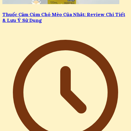
Thuốc Cảm Cúm Chó Mèo Của Nhật: Review Chi Tiết
& Lưu Ý Sử Dụng