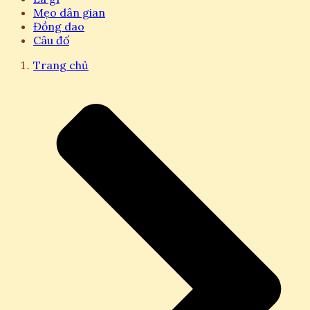
Mẹo dân gian
Đồng dao
Câu đố
Trang chủ